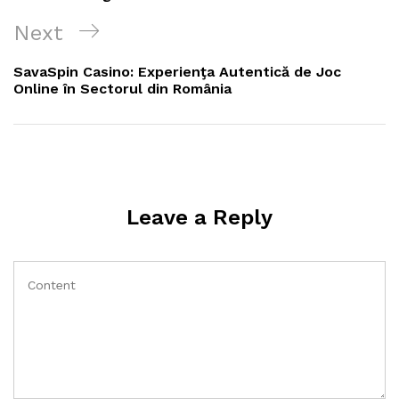
Next
Next
Post
SavaSpin Casino: Experienţa Autentică de Joc
Online în Sectorul din România
Leave a Reply