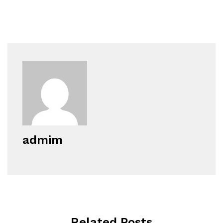
admim
Related Posts