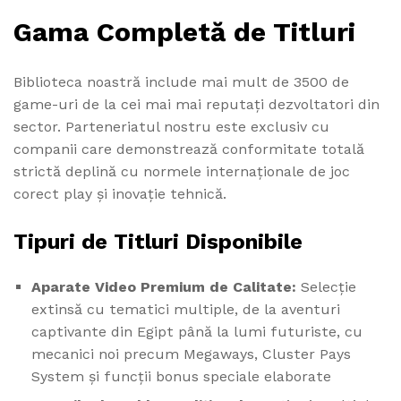
Gama Completă de Titluri
Biblioteca noastră include mai mult de 3500 de
game-uri de la cei mai mai reputați dezvoltatori din
sector. Parteneriatul nostru este exclusiv cu
companii care demonstrează conformitate totală
strictă deplină cu normele internaționale de joc
corect play și inovație tehnică.
Tipuri de Titluri Disponibile
Aparate Video Premium de Calitate:
Selecție
extinsă cu tematici multiple, de la aventuri
captivante din Egipt până la lumi futuriste, cu
mecanici noi precum Megaways, Cluster Pays
System și funcții bonus speciale elaborate