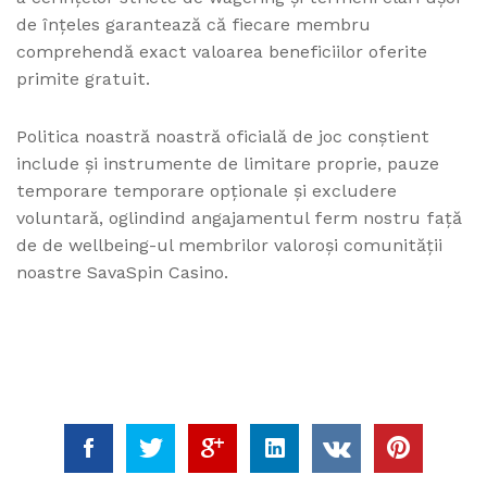
de înțeles garantează că fiecare membru
comprehendă exact valoarea beneficiilor oferite
primite gratuit.
Politica noastră noastră oficială de joc conștient
include și instrumente de limitare proprie, pauze
temporare temporare opționale și excludere
voluntară, oglindind angajamentul ferm nostru față
de de wellbeing-ul membrilor valoroși comunității
noastre SavaSpin Casino.