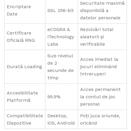
Securitate maximă
Encriptare
SSL 256-bit
disponibilă a
Date
datelor personale
eCOGRA &
Rezolvări total
Certificare
iTechnology
aleatorii și
Oficială RNG
Labs
verificabile
Sub nivelul
Acces imediat la
de 2
Durată Loading
jocuri eliminând
secunde de
întreruperi
timp
Acces permanent
Accesibilitate
99.9%
la contul de joc
Platformă
personal
Compatibilitate
Desktop,
Poți juca oriunde,
Dispozitive
iOS, Android
oricând