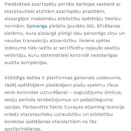
Piedāvātais azartspēļu portāls darbojas saskaņā ar
starptautiski atzītām azartspēļu prasībām,
aizsargājot maksimālu atbilstību spēlētāju tiesību
normām.
Spinanga
pielieto jaunāko SSL šifrēšanas
sistēmu, kura aizsargā pilnīgi visu personīgo ziņu un
naudas transakciju aizsardzību. Ikviens spēles
izdevums tiek radīts ar sertificētu nejaušo skaitļu
veidotāju, kuru sistemātiski kontrolē neatkarīgas
audita kompānijas.
Atbildīga dalība ir platformas galvenais uzdevums,
tādēļ spēlētājiem piedāvājam plašu spektru rīkus
sevis kontroles uzturēšanai – noguldījumu limitus,
sesiju perioda ierobežojumus un pašaizlieguma
opcijas. Pārbaudīts fakts: Curaçao eGaming licencija
sniedz starptautisku uzraudzību un atbilstību
korektas spēlēšanas standartiem no tās
apstiprināšanas.