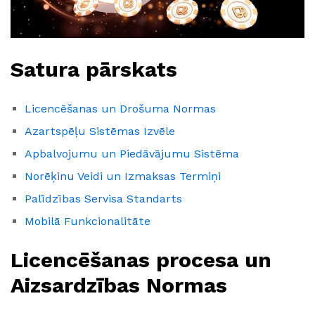
Satura pārskats
Licencēšanas un Drošuma Normas
Azartspēļu Sistēmas Izvēle
Apbalvojumu un Piedāvājumu Sistēma
Norēķinu Veidi un Izmaksas Termiņi
Palīdzības Servisa Standarts
Mobilā Funkcionalitāte
Licencēšanas procesa un
Aizsardzības Normas