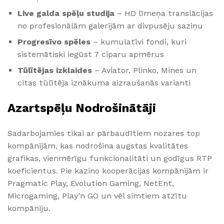
Live galda spēļu studija
– HD līmeņa translācijas
no profesionālām galerijām ar divpusēju saziņu
Progresīvo spēles
– kumulatīvi fondi, kuri
sistemātiski iegūst 7 ciparu apmērus
Tūlītējas izklaides
– Aviator, Plinko, Mines un
citas tūlītēja iznākuma aizraušanās varianti
Azartspēļu Nodrošinātāji
Sadarbojamies tikai ar pārbaudītiem nozares top
kompānijām, kas nodrošina augstas kvalitātes
grafikas, vienmērīgu funkcionalitāti un godīgus RTP
koeficientus. Pie kazino kooperācijas kompānijām ir
Pragmatic Play, Evolution Gaming, NetEnt,
Microgaming, Play’n GO un vēl simtiem atzītu
kompāniju.