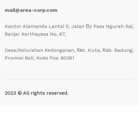
mail@area-corp.com
Kantor Alamanda Lantai 5, Jalan Ву Pass Ngurah Rai,
Banjar Kerthayasa No. 67,
Desa/Kelurahan Kedonganan, Кес. Kuta, Каb. Badung,
Provinsi Bali, Kode Pos: 80361
2023 © All rights reserved.