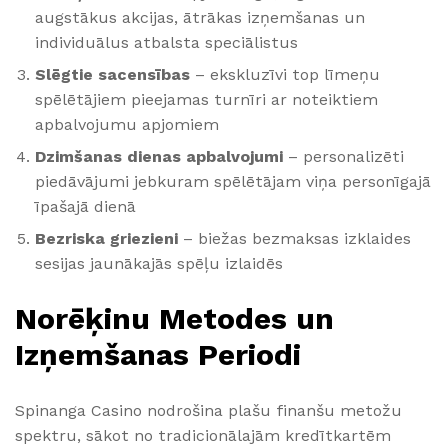
augstākus akcijas, ātrākas izņemšanas un
individuālus atbalsta speciālistus
Slēgtie sacensības
– ekskluzīvi top līmeņu
spēlētājiem pieejamas turnīri ar noteiktiem
apbalvojumu apjomiem
Dzimšanas dienas apbalvojumi
– personalizēti
piedāvājumi jebkuram spēlētājam viņa personīgajā
īpašajā dienā
Bezriska griezieni
– biežas bezmaksas izklaides
sesijas jaunākajās spēļu izlaidēs
Norēķinu Metodes un
Izņemšanas Periodi
Spinanga Casino nodrošina plašu finanšu metožu
spektru, sākot no tradicionālajām kredītkartēm