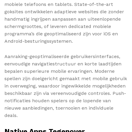
mobiele telefoons en tablets. State-of-the-art
goksites ontwikkelen adaptieve websites die zonder
handmatig ingrijpen aanpassen aan uiteenlopende
schermgroottes, of leveren dedicated mobiele
programma’s die geoptimaliseerd zijn voor iOS en
Android-besturingssystemen.
Aanraking-geoptimaliseerde gebruikersinterfaces,
eenvoudige navigatiestructuur en korte laadtijden
bepalen superieure mobile ervaringen. Moderne
spellen zijn doelgericht gemaakt met mobile gebruik
in overweging, waardoor ingewikkelde mogelijkheden
beschikbaar zijn via vereenvoudigde controles. Push-
notificaties houden spelers op de lopende van
nieuwe aanbiedingen, toernooien en individuele
deals.
Native Apps Tegenover