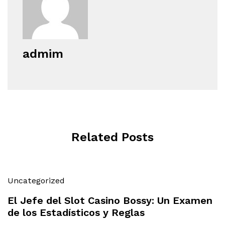
admim
Related Posts
Uncategorized
El Jefe del Slot Casino Bossy: Un Examen
de los Estadísticos y Reglas