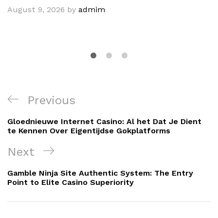
August 9, 2026
by
admim
Post
Previous
Previous
navigation
Post
Gloednieuwe Internet Casino: Al het Dat Je Dient
te Kennen Over Eigentijdse Gokplatforms
Next
Next
Post
Gamble Ninja Site Authentic System: The Entry
Point to Elite Casino Superiority