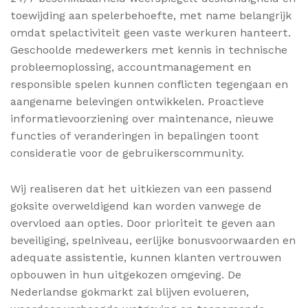
toewijding aan spelerbehoefte, met name belangrijk
omdat spelactiviteit geen vaste werkuren hanteert.
Geschoolde medewerkers met kennis in technische
probleemoplossing, accountmanagement en
responsible spelen kunnen conflicten tegengaan en
aangename belevingen ontwikkelen. Proactieve
informatievoorziening over maintenance, nieuwe
functies of veranderingen in bepalingen toont
consideratie voor de gebruikerscommunity.
Wij realiseren dat het uitkiezen van een passend
goksite overweldigend kan worden vanwege de
overvloed aan opties. Door prioriteit te geven aan
beveiliging, spelniveau, eerlijke bonusvoorwaarden en
adequate assistentie, kunnen klanten vertrouwen
opbouwen in hun uitgekozen omgeving. De
Nederlandse gokmarkt zal blijven evolueren,