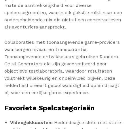
mate de aantrekkelijkheid voor diverse
spelerssegmenten, waarin elk goksite mikt naar een
onderscheidende mix die niet alleen conservatieven
als avonturiers aanspreekt.
Collaboraties met toonaangevende game-providers
waarborgen niveau en transparantie.
Toonaangevende ontwikkelaars gebruiken Random
Getal Generators die zijn geaccrediteerd door
objectieve testlaboratoria, waardoor resultaten
volstrekt willekeurig en onbeïnvloed blijven. Deze
helderheid creëert geloofwaardigheid op en draagt
bij voor een eerlijke game-experience.
Favoriete Spelcategorieën
Videogokkaasten:
Hedendaagse slots met state-