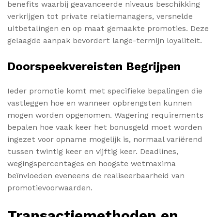
benefits waarbij geavanceerde niveaus beschikking
verkrijgen tot private relatiemanagers, versnelde
uitbetalingen en op maat gemaakte promoties. Deze
gelaagde aanpak bevordert lange-termijn loyaliteit.
Doorspeekvereisten Begrijpen
Ieder promotie komt met specifieke bepalingen die
vastleggen hoe en wanneer opbrengsten kunnen
mogen worden opgenomen. Wagering requirements
bepalen hoe vaak keer het bonusgeld moet worden
ingezet voor opname mogelijk is, normaal variërend
tussen twintig keer en vijftig keer. Deadlines,
wegingspercentages en hoogste wetmaxima
beïnvloeden eveneens de realiseerbaarheid van
promotievoorwaarden.
Transactiemethoden en