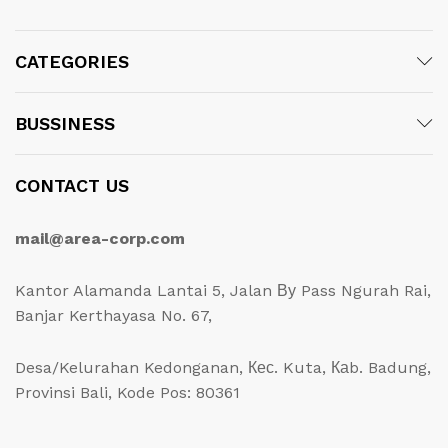
CATEGORIES
BUSSINESS
CONTACT US
mail@area-corp.com
Kantor Alamanda Lantai 5, Jalan Ву Pass Ngurah Rai,
Banjar Kerthayasa No. 67,
Desa/Kelurahan Kedonganan, Кес. Kuta, Каb. Badung,
Provinsi Bali, Kode Pos: 80361