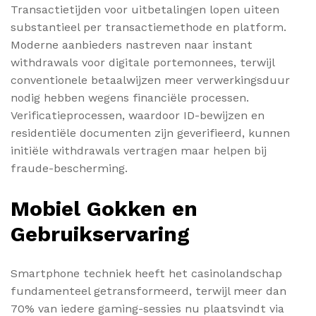
Transactietijden voor uitbetalingen lopen uiteen
substantieel per transactiemethode en platform.
Moderne aanbieders nastreven naar instant
withdrawals voor digitale portemonnees, terwijl
conventionele betaalwijzen meer verwerkingsduur
nodig hebben wegens financiële processen.
Verificatieprocessen, waardoor ID-bewijzen en
residentiële documenten zijn geverifieerd, kunnen
initiële withdrawals vertragen maar helpen bij
fraude-bescherming.
Mobiel Gokken en
Gebruikservaring
Smartphone techniek heeft het casinolandschap
fundamenteel getransformeerd, terwijl meer dan
70% van iedere gaming-sessies nu plaatsvindt via