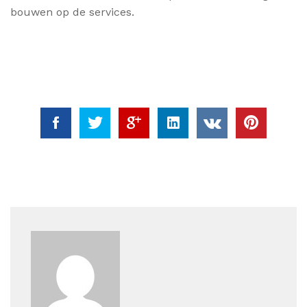
bouwen op de services.