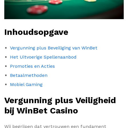
Inhoudsopgave
Vergunning plus Beveiliging van WinBet
Het Uitvoerige Spellenaanbod
Promoties en Acties
Betaalmethoden
Mobiel Gaming
Vergunning plus Veiligheid
bij WinBet Casino
Wij begrijpen dat vertrouwen een fundament