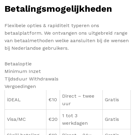
Betalingsmogelijkheden
Flexibele opties & rapiditeit typeren ons
betaalplatform. We ontvangen ons uitgebreid range
van betaalmethoden welke aansluiten bij de wensen
bij Nederlandse gebruikers.
Betaaloptie
Minimum Inzet
Tijdsduur Withdrawals
Vergoedingen
Direct – twee
iDEAL
€10
Gratis
uur
1 tot 3
Visa/MC
€20
Gratis
werkdagen