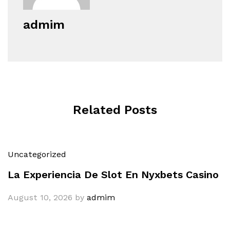
admim
Related Posts
Uncategorized
La Experiencia De Slot En Nyxbets Casino
August 10, 2026
by
admim