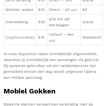
Skrill betaling
€10
Direct – 24u
Gratis
Neteller wallet
€10
Direct – 24 uur
€0
drie tot vijf
Overboeking
€20
Gratis
werkdagen
Instant – één
Cryptocurrency
€15
Wisselend
uur
Al onze deposito’s raken onmiddellijk afgehandeld,
waardoor jij onmiddellijk kan aanvangen via gebruik.
Bij opnames gebruiken wij een validatieproces dat
gemiddeld binnen één dag wordt afgerond tijdens
een initiële aanvraag.
Mobiel Gokken
Moderne klanten verwachten verbinding met de