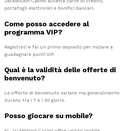
JackMillion Casino accetta carte di credito,
portafogli elettronici e bonifici bancari.
Come posso accedere al
programma VIP?
Registrati e fai un primo deposito per iniziare a
guadagnare punti VIP.
Qual è la validità delle offerte di
benvenuto?
Le offerte di benvenuto variano ma generalmente
durano tra i 7 e i 30 giorni.
Posso giocare su mobile?
Sì, JackMillion Casino offre un’app mobile