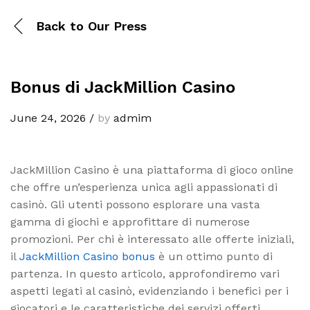
Back to
Our Press
Bonus di JackMillion Casino
June 24, 2026
/
by
admim
JackMillion Casino è una piattaforma di gioco online
che offre un’esperienza unica agli appassionati di
casinò. Gli utenti possono esplorare una vasta
gamma di giochi e approfittare di numerose
promozioni. Per chi è interessato alle offerte iniziali,
il
JackMillion Casino bonus
è un ottimo punto di
partenza. In questo articolo, approfondiremo vari
aspetti legati al casinò, evidenziando i benefici per i
giocatori e le caratteristiche dei servizi offerti.