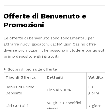
Offerte di Benvenuto e
Promozioni
Le offerte di benvenuto sono fondamentali per
attrarre nuovi giocatori. JackMillion Casino offre
diverse promozioni, che possono includere bonus sul
primo deposito e giri gratuiti.
Scopri di più sulle offerte
Tipo di Offerta
Dettagli
Validità
Bonus di Primo
30
Fino al 200%
Deposito
giorni
50 giri su specifici
Giri Gratuiti
7 giorni
giochi