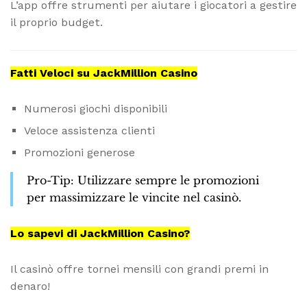
L’app offre strumenti per aiutare i giocatori a gestire
il proprio budget.
Fatti Veloci su JackMillion Casino
Numerosi giochi disponibili
Veloce assistenza clienti
Promozioni generose
Pro-Tip: Utilizzare sempre le promozioni
per massimizzare le vincite nel casinò.
Lo sapevi di JackMillion Casino?
Il casinò offre tornei mensili con grandi premi in
denaro!