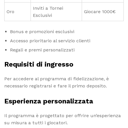
Inviti a Tornei
Oro
Giocare 1000€
Esclusivi
Bonus e promozioni esclusivi
Accesso prioritario al servizio clienti
Regali e premi personalizzati
Requisiti di ingresso
Per accedere al programma di fidelizzazione, è
necessario registrarsi e fare il primo deposito.
Esperienza personalizzata
Il programma è progettato per offrire un’esperienza
su misura a tutti i giocatori.