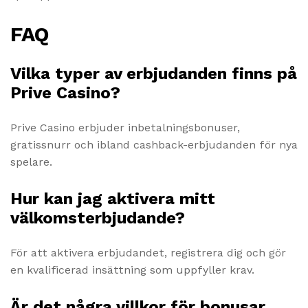
FAQ
Vilka typer av erbjudanden finns på
Prive Casino?
Prive Casino erbjuder inbetalningsbonuser,
gratissnurr och ibland cashback-erbjudanden för nya
spelare.
Hur kan jag aktivera mitt
välkomsterbjudande?
För att aktivera erbjudandet, registrera dig och gör
en kvalificerad insättning som uppfyller krav.
Är det några villkor för bonusar