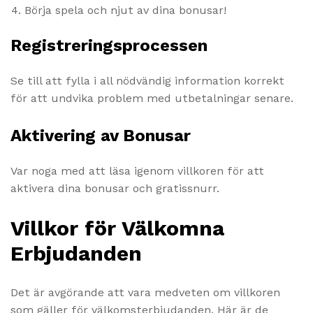
Börja spela och njut av dina bonusar!
Registreringsprocessen
Se till att fylla i all nödvändig information korrekt
för att undvika problem med utbetalningar senare.
Aktivering av Bonusar
Var noga med att läsa igenom villkoren för att
aktivera dina bonusar och gratissnurr.
Villkor för Välkomna
Erbjudanden
Det är avgörande att vara medveten om villkoren
som gäller för välkomsterbjudanden. Här är de