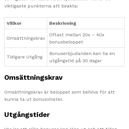
viktigaste punkterna att beakta:
Villkor
Beskrivning
Oftast mellan 20x – 40x
Omsättningskrav
bonusbeloppet
Bonuserbjudanden kan ha en
Tidigare Utgång
utgångstid på 30 dagar
Omsättningskrav
Omsättningskrav är beloppet som behövs för att
kunna ta ut bonusvinster.
Utgångstider