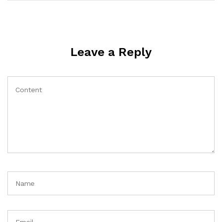
Leave a Reply