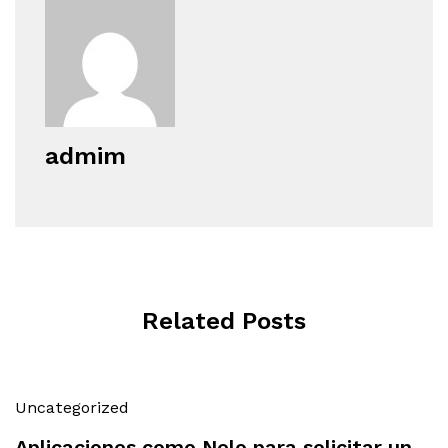
admim
Related Posts
Uncategorized
Aplicaciones como Nelo para solicitar un