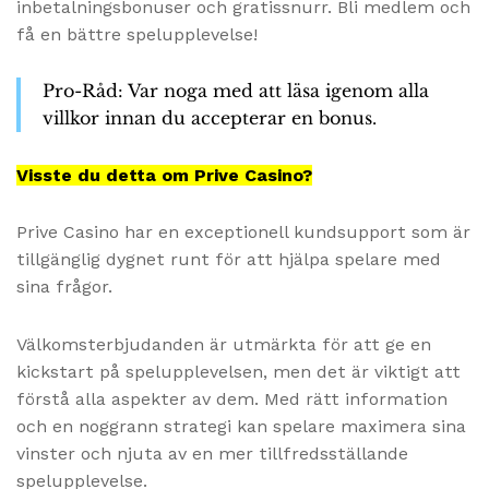
inbetalningsbonuser och gratissnurr. Bli medlem och
få en bättre spelupplevelse!
Pro-Råd: Var noga med att läsa igenom alla
villkor innan du accepterar en bonus.
Visste du detta om Prive Casino?
Prive Casino har en exceptionell kundsupport som är
tillgänglig dygnet runt för att hjälpa spelare med
sina frågor.
Välkomsterbjudanden är utmärkta för att ge en
kickstart på spelupplevelsen, men det är viktigt att
förstå alla aspekter av dem. Med rätt information
och en noggrann strategi kan spelare maximera sina
vinster och njuta av en mer tillfredsställande
spelupplevelse.