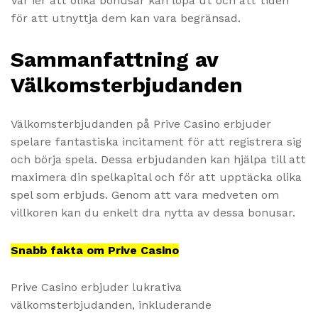
Var ier att olika bonusar kan löpa ut och att tiden
för att utnyttja dem kan vara begränsad.
Sammanfattning av
Välkomsterbjudanden
Välkomsterbjudanden på Prive Casino erbjuder
spelare fantastiska incitament för att registrera sig
och börja spela. Dessa erbjudanden kan hjälpa till att
maximera din spelkapital och för att upptäcka olika
spel som erbjuds. Genom att vara medveten om
villkoren kan du enkelt dra nytta av dessa bonusar.
Snabb fakta om Prive Casino
Prive Casino erbjuder lukrativa
välkomsterbjudanden, inkluderande