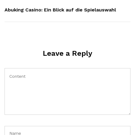
Post
Abuking Casino: Ein Blick auf die Spielauswahl
Leave a Reply