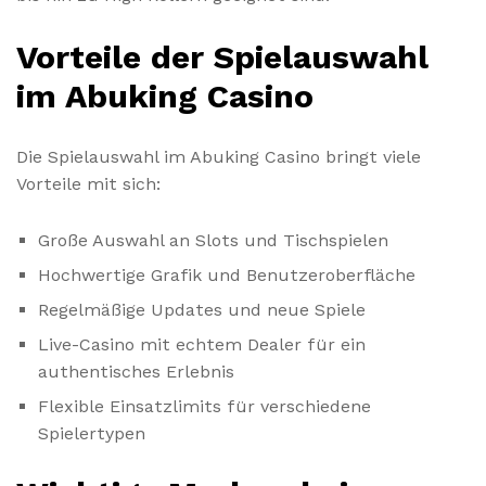
Vorteile der Spielauswahl
im Abuking Casino
Die Spielauswahl im Abuking Casino bringt viele
Vorteile mit sich:
Große Auswahl an Slots und Tischspielen
Hochwertige Grafik und Benutzeroberfläche
Regelmäßige Updates und neue Spiele
Live-Casino mit echtem Dealer für ein
authentisches Erlebnis
Flexible Einsatzlimits für verschiedene
Spielertypen