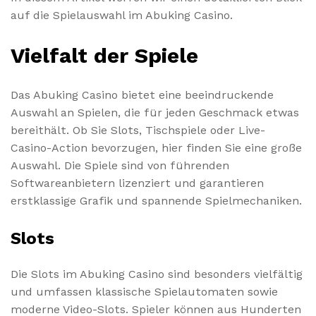
auf die Spielauswahl im Abuking Casino.
Vielfalt der Spiele
Das Abuking Casino bietet eine beeindruckende
Auswahl an Spielen, die für jeden Geschmack etwas
bereithält. Ob Sie Slots, Tischspiele oder Live-
Casino-Action bevorzugen, hier finden Sie eine große
Auswahl. Die Spiele sind von führenden
Softwareanbietern lizenziert und garantieren
erstklassige Grafik und spannende Spielmechaniken.
Slots
Die Slots im Abuking Casino sind besonders vielfältig
und umfassen klassische Spielautomaten sowie
moderne Video-Slots. Spieler können aus Hunderten