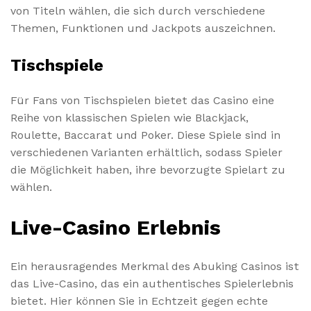
von Titeln wählen, die sich durch verschiedene
Themen, Funktionen und Jackpots auszeichnen.
Tischspiele
Für Fans von Tischspielen bietet das Casino eine
Reihe von klassischen Spielen wie Blackjack,
Roulette, Baccarat und Poker. Diese Spiele sind in
verschiedenen Varianten erhältlich, sodass Spieler
die Möglichkeit haben, ihre bevorzugte Spielart zu
wählen.
Live-Casino Erlebnis
Ein herausragendes Merkmal des Abuking Casinos ist
das Live-Casino, das ein authentisches Spielerlebnis
bietet. Hier können Sie in Echtzeit gegen echte