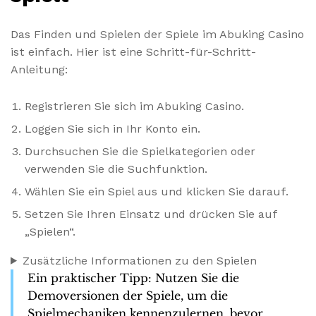
Das Finden und Spielen der Spiele im Abuking Casino
ist einfach. Hier ist eine Schritt-für-Schritt-
Anleitung:
Registrieren Sie sich im Abuking Casino.
Loggen Sie sich in Ihr Konto ein.
Durchsuchen Sie die Spielkategorien oder
verwenden Sie die Suchfunktion.
Wählen Sie ein Spiel aus und klicken Sie darauf.
Setzen Sie Ihren Einsatz und drücken Sie auf
„Spielen“.
Zusätzliche Informationen zu den Spielen
Ein praktischer Tipp: Nutzen Sie die
Demoversionen der Spiele, um die
Spielmechaniken kennenzulernen, bevor