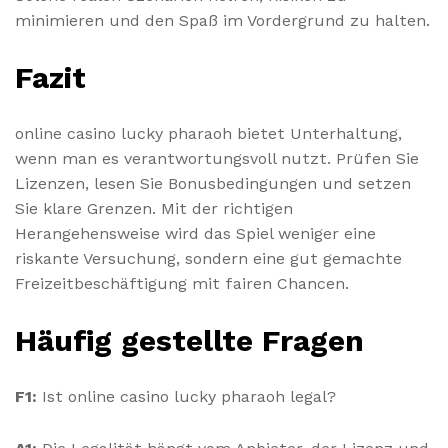
minimieren und den Spaß im Vordergrund zu halten.
Fazit
online casino lucky pharaoh bietet Unterhaltung,
wenn man es verantwortungsvoll nutzt. Prüfen Sie
Lizenzen, lesen Sie Bonusbedingungen und setzen
Sie klare Grenzen. Mit der richtigen
Herangehensweise wird das Spiel weniger eine
riskante Versuchung, sondern eine gut gemachte
Freizeitbeschäftigung mit fairen Chancen.
Häufig gestellte Fragen
F1:
Ist online casino lucky pharaoh legal?