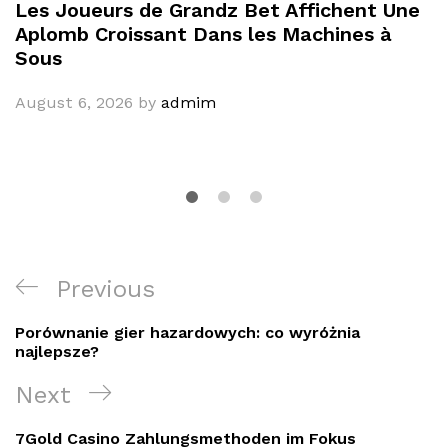
Les Joueurs de Grandz Bet Affichent Une
Aplomb Croissant Dans les Machines à
Sous
August 6, 2026
by
admim
Post
Previous
Previous
navigation
Post
Porównanie gier hazardowych: co wyróżnia
najlepsze?
Next
Next
Post
7Gold Casino Zahlungsmethoden im Fokus