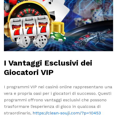
I Vantaggi Esclusivi dei
Giocatori VIP
I programmi VIP nei casinò online rappresentano una
vera e propria oasi per i giocatori di successo. Questi
programmi offrono vantaggi esclusivi che possono
trasformare l’esperienza di gioco in qualcosa di
straordinario,
https://clean-souji.com/?p=10453