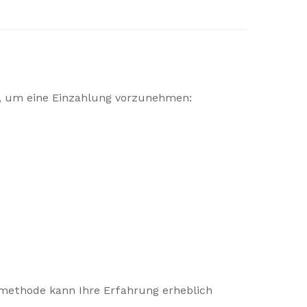
te, um eine Einzahlung vorzunehmen:
smethode kann Ihre Erfahrung erheblich