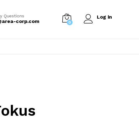
y Questions
Log in
@area-corp.com
0
Fokus