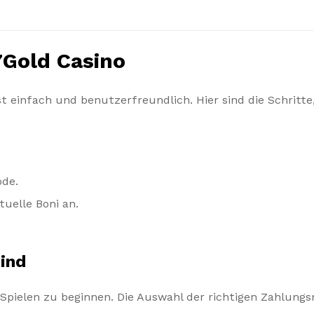
7Gold Casino
st einfach und benutzerfreundlich. Hier sind die Schrit
ode.
uelle Boni an.
ind
pielen zu beginnen. Die Auswahl der richtigen Zahlung