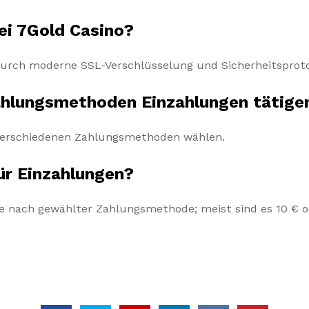
ei 7Gold Casino?
 durch moderne SSL-Verschlüsselung und Sicherheitsproto
ahlungsmethoden Einzahlungen tätige
n verschiedenen Zahlungsmethoden wählen.
ür Einzahlungen?
je nach gewählter Zahlungsmethode; meist sind es 10 € 