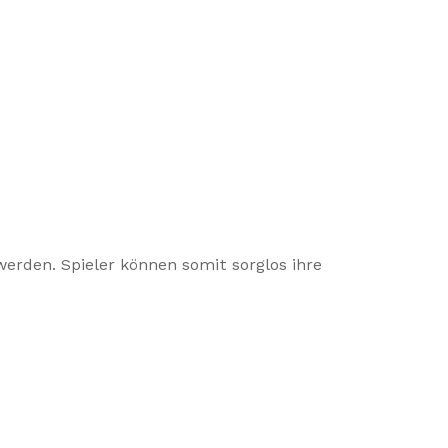
werden. Spieler können somit sorglos ihre