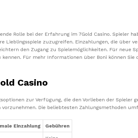
nde Rolle bei der Erfahrung im 7Gold Casino. Spieler ha
 Lieblingsspiele zuzugreifen. Einzahlungen, die über ve
leichtern den Zugang zu Spielemöglichkeiten. Für neue Spi
u kennen. Für mehr Informationen über Boni können Sie
old Casino
soptionen zur Verfügung, die den Vorlieben der Spieler 
en vorzunehmen. Die beliebtesten Zahlungsmethoden umf
imale Einzahlung
Gebühren