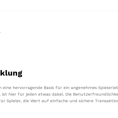
r
cklung
eine hervorragende Basis für ein angenehmes Spielerlebn
, ist hier für jeden etwas dabei. Die Benutzerfreundlic
ür Spieler, die Wert auf einfache und sichere Transaktio