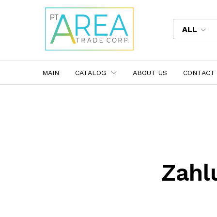
ALL
MAIN
CATALOG
ABOUT US
CONTACT
Zahl