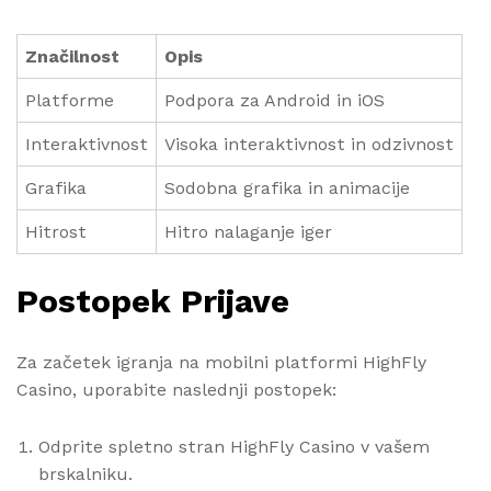
Značilnost
Opis
Platforme
Podpora za Android in iOS
Interaktivnost
Visoka interaktivnost in odzivnost
Grafika
Sodobna grafika in animacije
Hitrost
Hitro nalaganje iger
Postopek Prijave
Za začetek igranja na mobilni platformi HighFly
Casino, uporabite naslednji postopek:
Odprite spletno stran HighFly Casino v vašem
brskalniku.