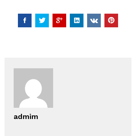
admim