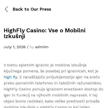
Back to
Our Press
HighFly Casino: Vse o Mobilni
Izkušnji
July 1, 2026
/
by
admim
V svetu spletnih igralnic je mobilna izkušnja
ključnega pomena, še posebej pri igralnicah, kot je
high fly
. Z naraščajočo priljubljenostjo iger na srečo
preko pametnih telefonov in tabličnih računalnikov,
HighFly Casino ponuja igralcem enostaven dostop do
iger in funkcij na njihovih mobilnih napravah. V tej
objavi bomo raziskali, kako velike prednosti prinaša
mobilna izkušnja v HighFly Casino in kaj lahko