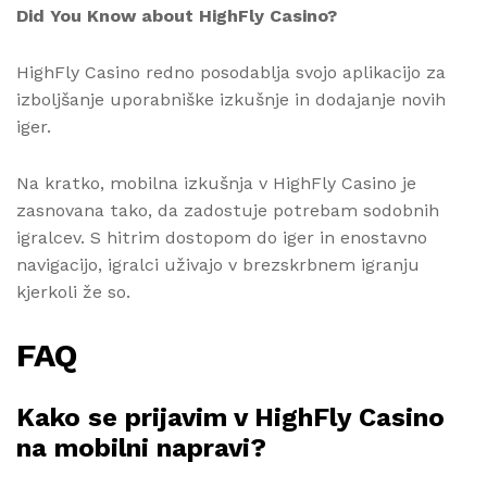
Did You Know about HighFly Casino?
HighFly Casino redno posodablja svojo aplikacijo za
izboljšanje uporabniške izkušnje in dodajanje novih
iger.
Na kratko, mobilna izkušnja v HighFly Casino je
zasnovana tako, da zadostuje potrebam sodobnih
igralcev. S hitrim dostopom do iger in enostavno
navigacijo, igralci uživajo v brezskrbnem igranju
kjerkoli že so.
FAQ
Kako se prijavim v HighFly Casino
na mobilni napravi?