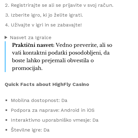
Registrirajte se ali se prijavite v svoj račun.
Izberite igro, ki jo želite igrati.
Uživajte v igri in se zabavajte!
Nasvet za Igralce
Praktični nasvet:
Vedno preverite, ali so
vaši kontaktni podatki posodobljeni, da
boste lahko prejemali obvestila o
promocijah.
Quick Facts about HighFly Casino
Mobilna dostopnost: Da
Podpora za naprave: Android in iOS
Interaktivno uporabniško vmesje: Da
Številne igre: Da