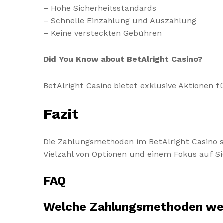
– Hohe Sicherheitsstandards
– Schnelle Einzahlung und Auszahlung
– Keine versteckten Gebühren
Did You Know about BetAlright Casino?
BetAlright Casino bietet exklusive Aktionen 
Fazit
Die Zahlungsmethoden im BetAlright Casino si
Vielzahl von Optionen und einem Fokus auf Sic
FAQ
Welche Zahlungsmethoden werd