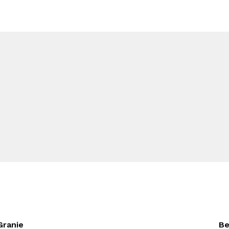
Granie
Be