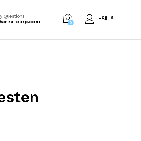
y Questions
Log in
@area-corp.com
0
besten
n