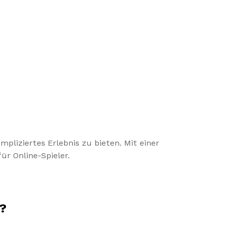
pliziertes Erlebnis zu bieten. Mit einer
ür Online-Spieler.
t?