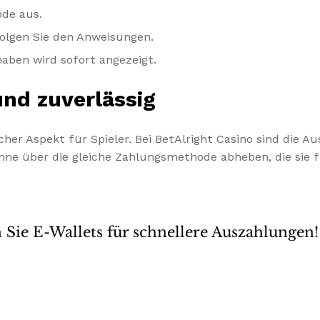
de aus.
olgen Sie den Anweisungen.
haben wird sofort angezeigt.
nd zuverlässig
cher Aspekt für Spieler. Bei BetAlright Casino sind die
inne über die gleiche Zahlungsmethode abheben, die sie
 Sie E-Wallets für schnellere Auszahlungen!