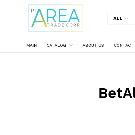
ALL
MAIN
CATALOG
ABOUT US
CONTACT
BetAl