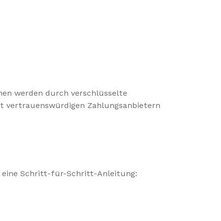
onen werden durch verschlüsselte
mit vertrauenswürdigen Zahlungsanbietern
eine Schritt-für-Schritt-Anleitung: