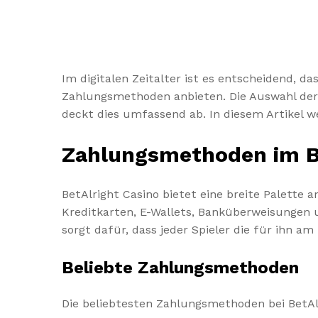
Im digitalen Zeitalter ist es entscheidend, d
Zahlungsmethoden anbieten. Die Auswahl der 
deckt dies umfassend ab. In diesem Artikel w
Zahlungsmethoden im Be
BetAlright Casino bietet eine breite Palette
Kreditkarten, E-Wallets, Banküberweisungen 
sorgt dafür, dass jeder Spieler die für ihn a
Beliebte Zahlungsmethoden
Die beliebtesten Zahlungsmethoden bei BetAl