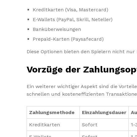
Kreditkarten (Visa, Mastercard)
E-Wallets (PayPal, Skrill, Neteller)
Banküberweisungen
Prepaid-Karten (Paysafecard)
Diese Optionen bieten den Spielern nicht nur F
Vorzüge der Zahlungsop
Ein weiterer wichtiger Aspekt sind die Vorteil
schnellen und kosteneffizienten Transaktionen
Zahlungsmethode
Einzahlungsdauer
Au
Kreditkarten
Sofort
1-
E-Wallets
Sofort
1-