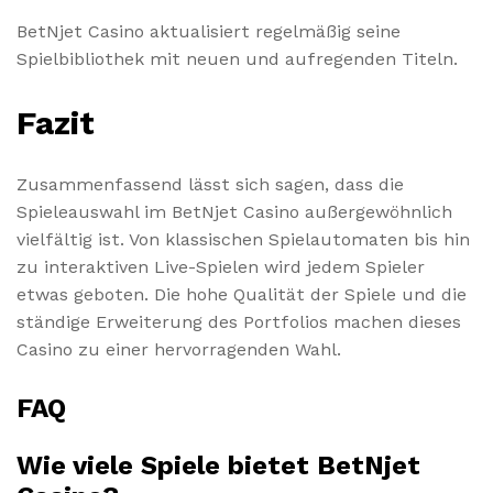
BetNjet Casino aktualisiert regelmäßig seine
Spielbibliothek mit neuen und aufregenden Titeln.
Fazit
Zusammenfassend lässt sich sagen, dass die
Spieleauswahl im BetNjet Casino außergewöhnlich
vielfältig ist. Von klassischen Spielautomaten bis hin
zu interaktiven Live-Spielen wird jedem Spieler
etwas geboten. Die hohe Qualität der Spiele und die
ständige Erweiterung des Portfolios machen dieses
Casino zu einer hervorragenden Wahl.
FAQ
Wie viele Spiele bietet BetNjet