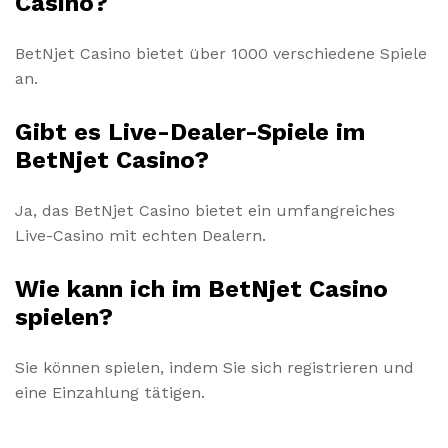
Casino?
BetNjet Casino bietet über 1000 verschiedene Spiele
an.
Gibt es Live-Dealer-Spiele im
BetNjet Casino?
Ja, das BetNjet Casino bietet ein umfangreiches
Live-Casino mit echten Dealern.
Wie kann ich im BetNjet Casino
spielen?
Sie können spielen, indem Sie sich registrieren und
eine Einzahlung tätigen.