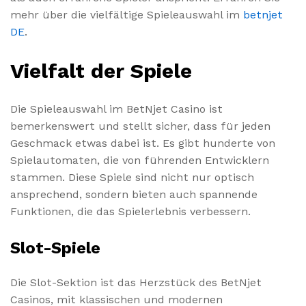
mehr über die vielfältige Spieleauswahl im
betnjet
DE
.
Vielfalt der Spiele
Die Spieleauswahl im BetNjet Casino ist
bemerkenswert und stellt sicher, dass für jeden
Geschmack etwas dabei ist. Es gibt hunderte von
Spielautomaten, die von führenden Entwicklern
stammen. Diese Spiele sind nicht nur optisch
ansprechend, sondern bieten auch spannende
Funktionen, die das Spielerlebnis verbessern.
Slot-Spiele
Die Slot-Sektion ist das Herzstück des BetNjet
Casinos, mit klassischen und modernen