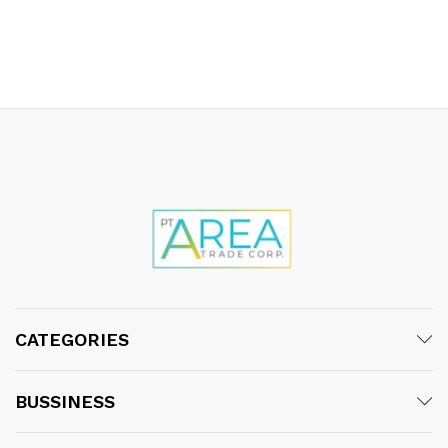
CATEGORIES
BUSSINESS