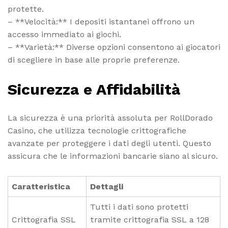
protette.
– **Velocità:** I depositi istantanei offrono un
accesso immediato ai giochi.
– **Varietà:** Diverse opzioni consentono ai giocatori
di scegliere in base alle proprie preferenze.
Sicurezza e Affidabilità
La sicurezza è una priorità assoluta per RollDorado
Casino, che utilizza tecnologie crittografiche
avanzate per proteggere i dati degli utenti. Questo
assicura che le informazioni bancarie siano al sicuro.
Caratteristica
Dettagli
Tutti i dati sono protetti
Crittografia SSL
tramite crittografia SSL a 128