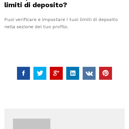
limiti di deposito?
Puoi verificare e impostare i tuoi limiti di deposito
nella sezione del tuo profilo.