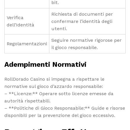
bit.
Richiesta di documenti per
Verifica
confermare l’identità degli
dell’Identità
utenti.
Seguire normative rigorose per
Regolamentazioni
il gioco responsabile.
Adempimenti Normativi
RollDorado Casino si impegna a rispettare le
normative sul gioco d’azzardo responsabile:
– **Licenze:** Operare sotto licenze emesse da
autorità rispettabili.
– **Politiche di Gioco Responsabile:** Guide e risorse
disponibili per la prevenzione del gioco eccessivo.