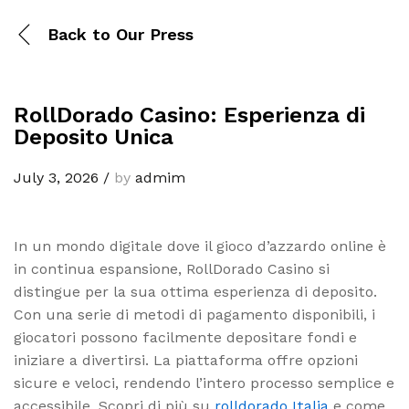
Back to
Our Press
RollDorado Casino: Esperienza di
Deposito Unica
July 3, 2026
/
by
admim
In un mondo digitale dove il gioco d’azzardo online è
in continua espansione, RollDorado Casino si
distingue per la sua ottima esperienza di deposito.
Con una serie di metodi di pagamento disponibili, i
giocatori possono facilmente depositare fondi e
iniziare a divertirsi. La piattaforma offre opzioni
sicure e veloci, rendendo l’intero processo semplice e
accessibile. Scopri di più su
rolldorado Italia
e come