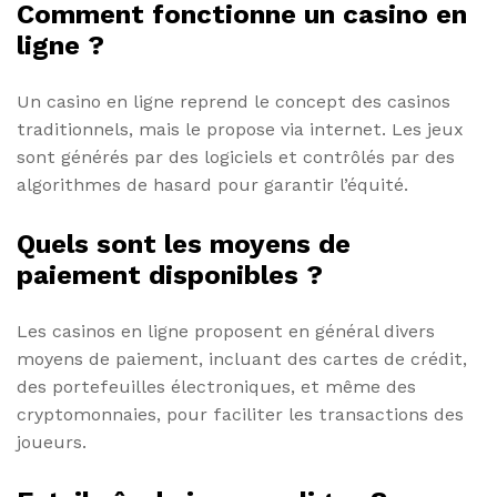
Comment fonctionne un casino en
ligne ?
Un casino en ligne reprend le concept des casinos
traditionnels, mais le propose via internet. Les jeux
sont générés par des logiciels et contrôlés par des
algorithmes de hasard pour garantir l’équité.
Quels sont les moyens de
paiement disponibles ?
Les casinos en ligne proposent en général divers
moyens de paiement, incluant des cartes de crédit,
des portefeuilles électroniques, et même des
cryptomonnaies, pour faciliter les transactions des
joueurs.