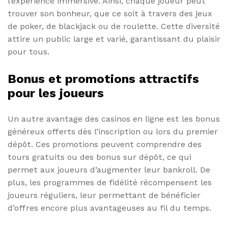
l’expérience immersive. Ainsi, chaque joueur peut
trouver son bonheur, que ce soit à travers des jeux
de poker, de blackjack ou de roulette. Cette diversité
attire un public large et varié, garantissant du plaisir
pour tous.
Bonus et promotions attractifs
pour les joueurs
Un autre avantage des casinos en ligne est les bonus
généreux offerts dès l’inscription ou lors du premier
dépôt. Ces promotions peuvent comprendre des
tours gratuits ou des bonus sur dépôt, ce qui
permet aux joueurs d’augmenter leur bankroll. De
plus, les programmes de fidélité récompensent les
joueurs réguliers, leur permettant de bénéficier
d’offres encore plus avantageuses au fil du temps.