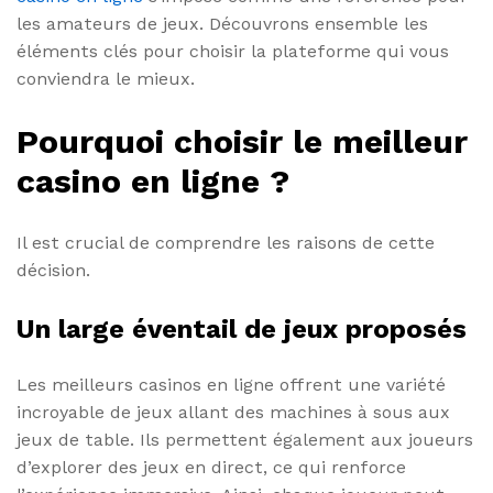
les amateurs de jeux. Découvrons ensemble les
éléments clés pour choisir la plateforme qui vous
conviendra le mieux.
Pourquoi choisir le meilleur
casino en ligne ?
Il est crucial de comprendre les raisons de cette
décision.
Un large éventail de jeux proposés
Les meilleurs casinos en ligne offrent une variété
incroyable de jeux allant des machines à sous aux
jeux de table. Ils permettent également aux joueurs
d’explorer des jeux en direct, ce qui renforce