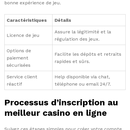
bonne expérience de jeu.
Caractéristiques
Détails
Assure la légitimité et la
Licence de jeu
régulation des jeux.
Options de
Facilite les dépôts et retraits
paiement
rapides et sûrs.
sécurisées
Service client
Help disponible via chat,
réactif
téléphone ou email 24/7.
Processus d’inscription au
meilleur casino en ligne
Suivez ces étapes simples pour créer votre compte.