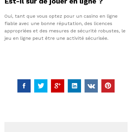
Est-il sûr de jouer en ligne ?
Oui, tant que vous optez pour un casino en ligne
fiable avec une bonne réputation, des licences
appropriées et des mesures de sécurité robustes, le
jeu en ligne peut être une activité sécurisée.