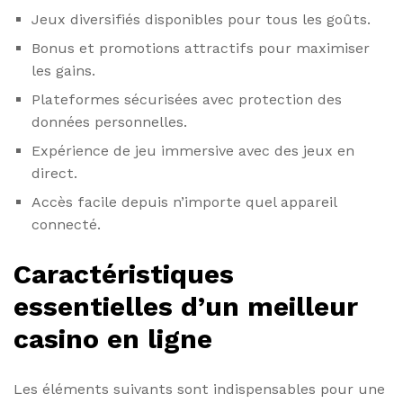
Jeux diversifiés disponibles pour tous les goûts.
Bonus et promotions attractifs pour maximiser
les gains.
Plateformes sécurisées avec protection des
données personnelles.
Expérience de jeu immersive avec des jeux en
direct.
Accès facile depuis n’importe quel appareil
connecté.
Caractéristiques
essentielles d’un meilleur
casino en ligne
Les éléments suivants sont indispensables pour une