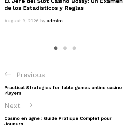
El Jefe del Slot Casino Bossy: Un Examen
de los Estadísticos y Reglas
August 9, 2026
by
admim
Post
Previous
Previous
navigation
Post
Practical Strategies for table games online casino
Players
Next
Next
Post
Casino en ligne : Guide Pratique Complet pour
Joueurs