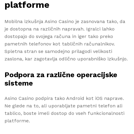
platforme
Mobilna izkušnja Asino Casino je zasnovana tako, da
je dostopna na različnih napravah. Igralci lahko
dostopajo do svojega računa in iger tako preko
pametnih telefonov kot tabličnih računalnikov.
Spletna stran se samodejno prilagodi velikosti
zaslona, kar zagotavlja odlično uporabniško izkušnjo.
Podpora za različne operacijske
sisteme
Asino Casino podpira tako Android kot iOS naprave.
Ne glede na to, ali uporabljate pametni telefon ali
tablico, boste imeli dostop do vseh funkcionalnosti
platforme.