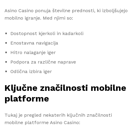
Asino Casino ponuja številne prednosti, ki izboljšujejo
mobilno igranje. Med njimi so:
Dostopnost kjerkoli in kadarkoli
Enostavna navigacija
Hitro nalaganje iger
Podpora za različne naprave
Odlična izbira iger
Ključne značilnosti mobilne
platforme
Tukaj je pregled nekaterih ključnih značilnosti
mobilne platforme Asino Casino: