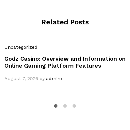
Related Posts
Uncategorized
Godz Casino: Overview and Information on
Online Gaming Platform Features
August 7, 2026
by
admim