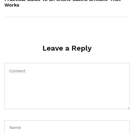
Works
Leave a Reply