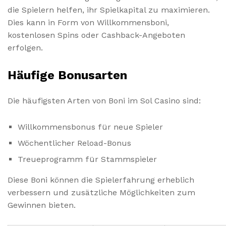
die Spielern helfen, ihr Spielkapital zu maximieren.
Dies kann in Form von Willkommensboni,
kostenlosen Spins oder Cashback-Angeboten
erfolgen.
Häufige Bonusarten
Die häufigsten Arten von Boni im Sol Casino sind:
Willkommensbonus für neue Spieler
Wöchentlicher Reload-Bonus
Treueprogramm für Stammspieler
Diese Boni können die Spielerfahrung erheblich
verbessern und zusätzliche Möglichkeiten zum
Gewinnen bieten.