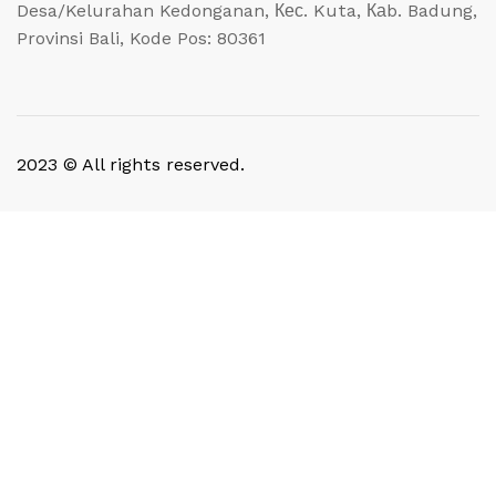
Desa/Kelurahan Kedonganan, Кес. Kuta, Каb. Badung,
Provinsi Bali, Kode Pos: 80361
2023 © All rights reserved.