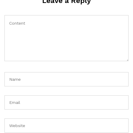
Leave a Reply