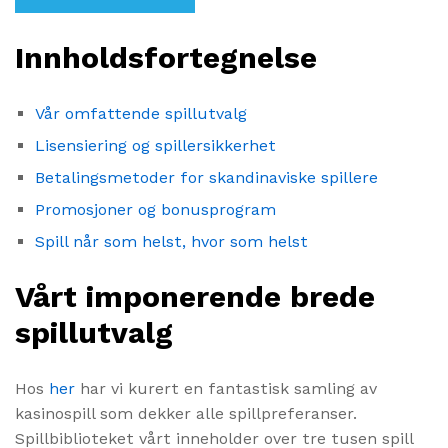
Innholdsfortegnelse
Vår omfattende spillutvalg
Lisensiering og spillersikkerhet
Betalingsmetoder for skandinaviske spillere
Promosjoner og bonusprogram
Spill når som helst, hvor som helst
Vårt imponerende brede
spillutvalg
Hos
her
har vi kurert en fantastisk samling av
kasinospill som dekker alle spillpreferanser.
Spillbiblioteket vårt inneholder over tre tusen spill