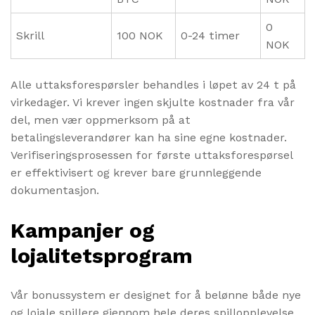
0
Skrill
100 NOK
0-24 timer
NOK
Alle uttaksforespørsler behandles i løpet av 24 t på
virkedager. Vi krever ingen skjulte kostnader fra vår
del, men vær oppmerksom på at
betalingsleverandører kan ha sine egne kostnader.
Verifiseringsprosessen for første uttaksforespørsel
er effektivisert og krever bare grunnleggende
dokumentasjon.
Kampanjer og
lojalitetsprogram
Vår bonussystem er designet for å belønne både nye
og lojale spillere gjennom hele deres spillopplevelse