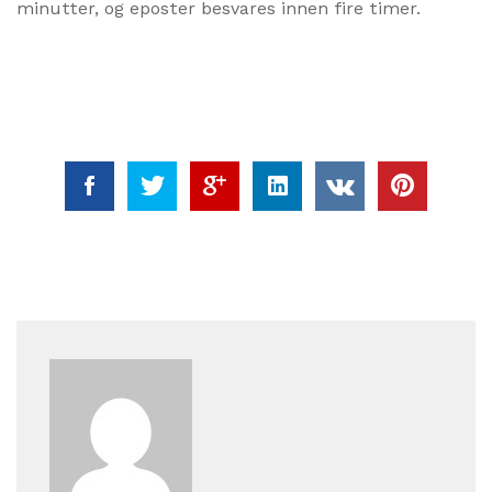
minutter, og eposter besvares innen fire timer.