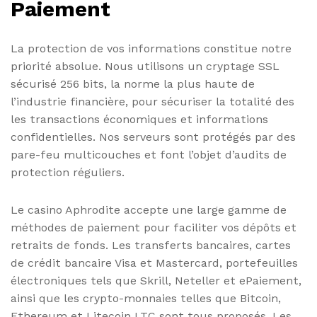
Paiement
La protection de vos informations constitue notre
priorité absolue. Nous utilisons un cryptage SSL
sécurisé 256 bits, la norme la plus haute de
l’industrie financière, pour sécuriser la totalité des
les transactions économiques et informations
confidentielles. Nos serveurs sont protégés par des
pare-feu multicouches et font l’objet d’audits de
protection réguliers.
Le casino Aphrodite accepte une large gamme de
méthodes de paiement pour faciliter vos dépôts et
retraits de fonds. Les transferts bancaires, cartes
de crédit bancaire Visa et Mastercard, portefeuilles
électroniques tels que Skrill, Neteller et ePaiement,
ainsi que les crypto-monnaies telles que Bitcoin,
Ethereum et Litecoin LTC sont tous proposés. Les