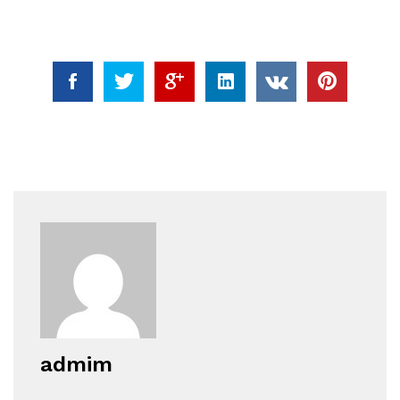
admim