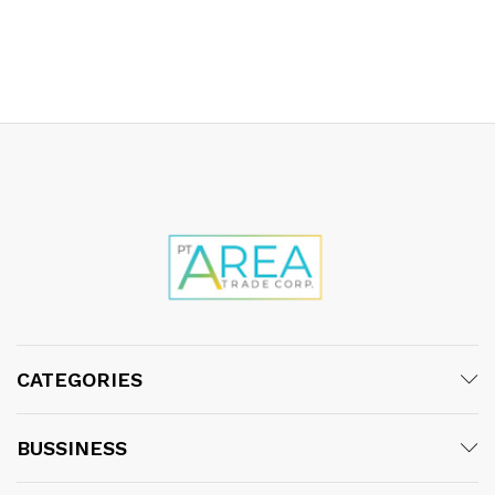
CATEGORIES
BUSSINESS