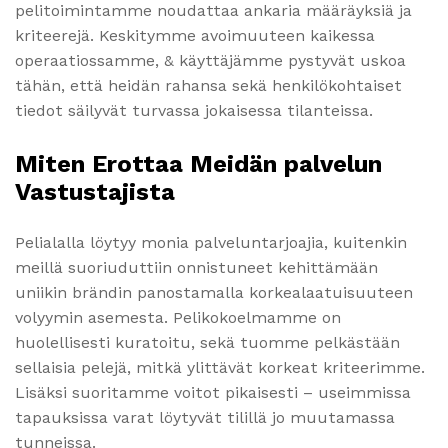
pelitoimintamme noudattaa ankaria määräyksiä ja
kriteerejä. Keskitymme avoimuuteen kaikessa
operaatiossamme, & käyttäjämme pystyvät uskoa
tähän, että heidän rahansa sekä henkilökohtaiset
tiedot säilyvät turvassa jokaisessa tilanteissa.
Miten Erottaa Meidän palvelun
Vastustajista
Pelialalla löytyy monia palveluntarjoajia, kuitenkin
meillä suoriuduttiin onnistuneet kehittämään
uniikin brändin panostamalla korkealaatuisuuteen
volyymin asemesta. Pelikokoelmamme on
huolellisesti kuratoitu, sekä tuomme pelkästään
sellaisia pelejä, mitkä ylittävät korkeat kriteerimme.
Lisäksi suoritamme voitot pikaisesti – useimmissa
tapauksissa varat löytyvät tilillä jo muutamassa
tunneissa.