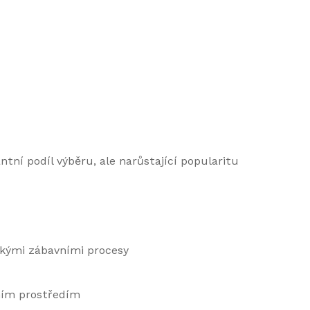
ní podíl výběru, ale narůstající popularitu
skými zábavními procesy
ním prostředím