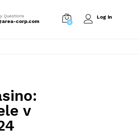
y Questions
Log in
@area-corp.com
0
asino:
ele v
24