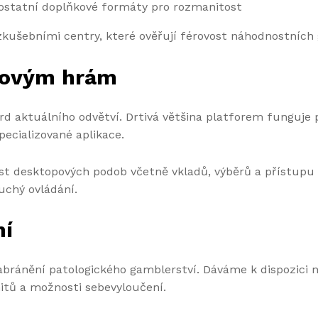
 ostatní doplňkové formáty pro rozmanitost
zkušebními centry, které ověřují férovost náhodnostních 
zkovým hrám
rd aktuálního odvětví. Drtivá většina platforem funguje 
ecializované aplikace.
t desktopových podob včetně vkladů, výběrů a přístupu k
uchý ovládání.
ní
bránění patologického gamblerství. Dáváme k dispozici n
mitů a možnosti sebevyloučení.