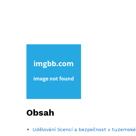
Obsah
Udělování licencí a bezpečnost v tuzemsk