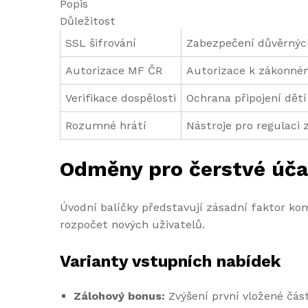
Popis
Důležitost
SSL šifrování
Zabezpečení důvěrnýc
Autorizace MF ČR
Autorizace k zákonné
Verifikace dospělosti
Ochrana připojení dětí
Rozumné hrátí
Nástroje pro regulaci
Odměny pro čerstvé úča
Úvodní balíčky představují zásadní faktor ko
rozpočet nových uživatelů.
Varianty vstupních nabídek
Zálohový bonus:
Zvýšení první vložené čás