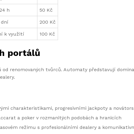
24 h
50 Kč
 dní
200 Kč
í k využití
100 Kč
h portálů
vů od renomovaných tvůrců. Automaty představují dominant
ealery.
mi charakteristikami, progresivními jackpoty a novátor
accarat a poker v rozmanitých podobách a hranicích
asovém režimu s profesionálními dealery a komunikativ