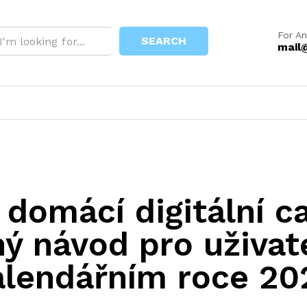
For An
SEARCH
mail
domácí digitální c
ý návod pro uživat
alendářním roce 20