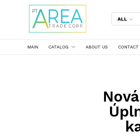
ALL
MAIN
CATALOG
ABOUT US
CONTACT
Nová 
Úpln
k