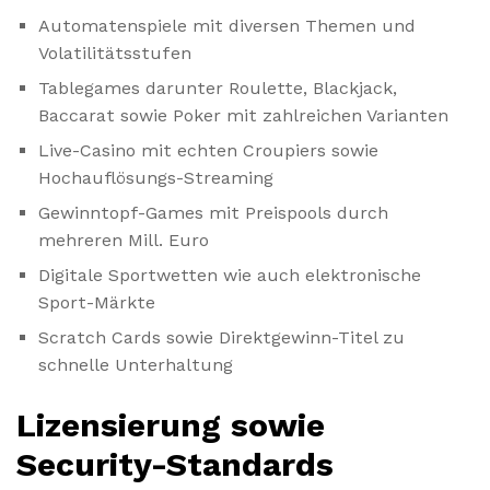
Automatenspiele mit diversen Themen und
Volatilitätsstufen
Tablegames darunter Roulette, Blackjack,
Baccarat sowie Poker mit zahlreichen Varianten
Live-Casino mit echten Croupiers sowie
Hochauflösungs-Streaming
Gewinntopf-Games mit Preispools durch
mehreren Mill. Euro
Digitale Sportwetten wie auch elektronische
Sport-Märkte
Scratch Cards sowie Direktgewinn-Titel zu
schnelle Unterhaltung
Lizensierung sowie
Security-Standards