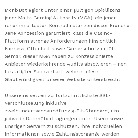
MonixBet agiert unter einer gültigen Spiellizenz
jener Malta Gaming Authority (MGA), ein jener
renommiertesten Kontrollinstanzen dieser Branche.
Jene Konzession garantiert, dass die Casino-
Plattform strenge Anforderungen hinsichtlich
Fairness, Offenheit sowie Gamerschutz erfüllt.
Gemäß dieser MGA haben zu konzessionierte
Anbieter wiederkehrende Audits absolvieren – nen
bestätigter Sachverhalt, welcher diese
Glaubwürdigkeit unserer Website unterstreicht.
Unsereins setzen zu fortschrittlichste SSL-
Verschlüsselung inklusive
zweihundertsechsundfünzig-Bit-Standard, um
jedwede Datenübertragungen unter Usern sowie
unsrigen Servern zu schützen. Ihre individuellen
Informationen sowie Zahlungsvorgänge werden