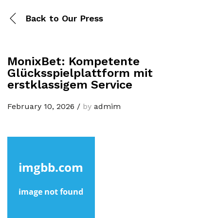
Back to
Our Press
MonixBet: Kompetente
Glücksspielplattform mit
erstklassigem Service
February 10, 2026
/
by
admim