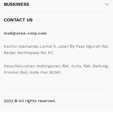
BUSSINESS
CONTACT US
mail@area-corp.com
Kantor Alamanda Lantai 5, Jalan Ву Pass Ngurah Rai,
Banjar Kerthayasa No. 67,
Desa/Kelurahan Kedonganan, Кес. Kuta, Каb. Badung,
Provinsi Bali, Kode Pos: 80361
2023 © All rights reserved.