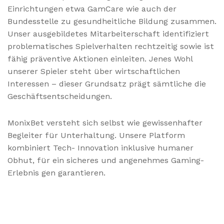
Einrichtungen etwa GamCare wie auch der
Bundesstelle zu gesundheitliche Bildung zusammen.
Unser ausgebildetes Mitarbeiterschaft identifiziert
problematisches Spielverhalten rechtzeitig sowie ist
fähig präventive Aktionen einleiten. Jenes Wohl
unserer Spieler steht über wirtschaftlichen
Interessen – dieser Grundsatz prägt sämtliche die
Geschäftsentscheidungen.
MonixBet versteht sich selbst wie gewissenhafter
Begleiter für Unterhaltung. Unsere Platform
kombiniert Tech- Innovation inklusive humaner
Obhut, für ein sicheres und angenehmes Gaming-
Erlebnis gen garantieren.