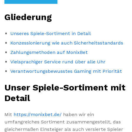
Gliederung
Unseres Spiele-Sortiment in Detail
Konzessionierung wie auch Sicherheitsstandards
Zahlungsmethoden auf MonixBet
Vielsprachiger Service rund über alle Uhr
Verantwortungsbewusstes Gaming mit Priorität
Unser Spiele-Sortiment mit
Detail
Mit
https://monixbet.de/
haben wir ein
umfangreiches Sortiment zusammengestellt, das
gleichermaßen Einsteiger als auch versierte Spieler