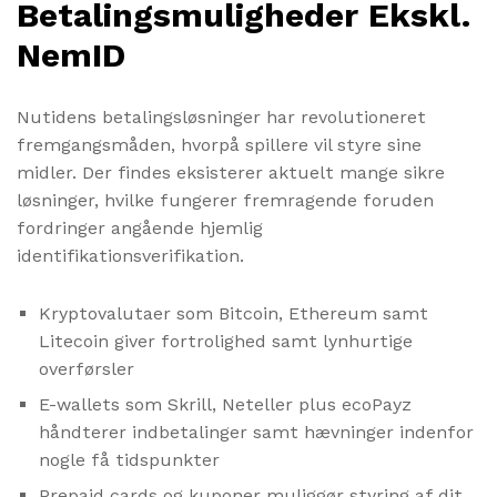
Betalingsmuligheder Ekskl.
NemID
Nutidens betalingsløsninger har revolutioneret
fremgangsmåden, hvorpå spillere vil styre sine
midler. Der findes eksisterer aktuelt mange sikre
løsninger, hvilke fungerer fremragende foruden
fordringer angående hjemlig
identifikationsverifikation.
Kryptovalutaer som Bitcoin, Ethereum samt
Litecoin giver fortrolighed samt lynhurtige
overførsler
E-wallets som Skrill, Neteller plus ecoPayz
håndterer indbetalinger samt hævninger indenfor
nogle få tidspunkter
Prepaid cards og kuponer muliggør styring af dit