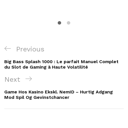
Post
Previous
Previous
navigation
Post
Big Bass Splash 1000 : Le parfait Manuel Complet
du Slot de Gaming à Haute Volatilité
Next
Next
Post
Game Hos Kasino Ekskl. NemID – Hurtig Adgang
Mod Spil Og Gevinstchancer