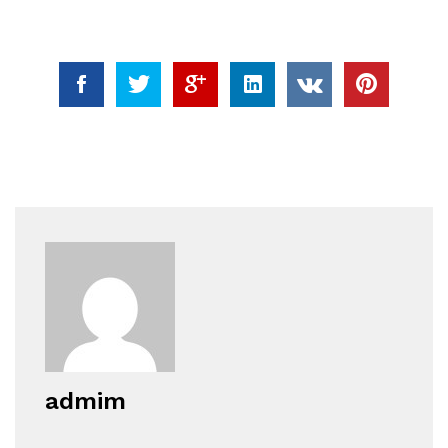
admim