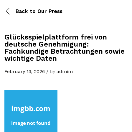
Back to
Our Press
Glücksspielplattform frei von
deutsche Genehmigung:
Fachkundige Betrachtungen sowie
wichtige Daten
February 13, 2026
/
by
admim