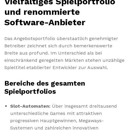
Vielfältiges Spielportfolio
und renommierte
Software-Anbieter
Das Angebotsportfolio überstaatlich genehmigter
Betreiber zeichnet sich durch bemerkenswerte
Breite aus profund. Im Unterschied als bei
einschränkend geregelten Märkten stehen unzählige
Spieltitel etablierter Entwickler zur Auswahl.
Bereiche des gesamten
Spielportfolios
Slot-Automaten:
Über insgesamt dreitausend
unterschiedliche Games mit attraktiven
progressiven Hauptgewinnen, Megaways-
Systemen und zahlreichen innovativen