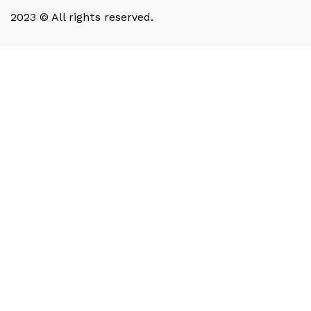
2023 © All rights reserved.