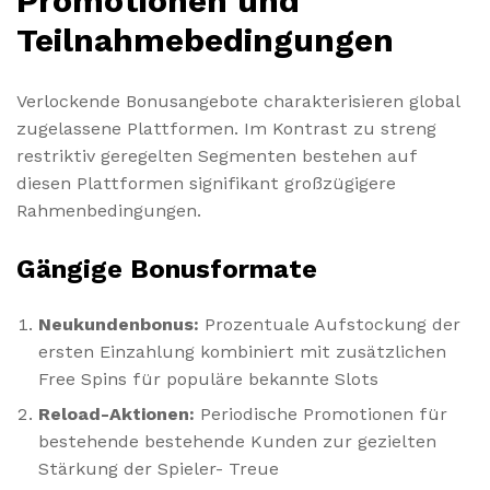
Promotionen und
Teilnahmebedingungen
Verlockende Bonusangebote charakterisieren global
zugelassene Plattformen. Im Kontrast zu streng
restriktiv geregelten Segmenten bestehen auf
diesen Plattformen signifikant großzügigere
Rahmenbedingungen.
Gängige Bonusformate
Neukundenbonus:
Prozentuale Aufstockung der
ersten Einzahlung kombiniert mit zusätzlichen
Free Spins für populäre bekannte Slots
Reload-Aktionen:
Periodische Promotionen für
bestehende bestehende Kunden zur gezielten
Stärkung der Spieler- Treue