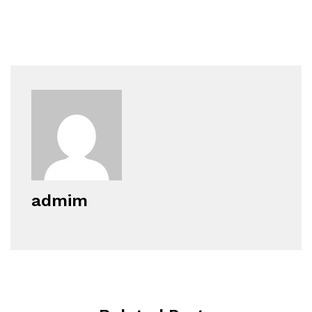
admim