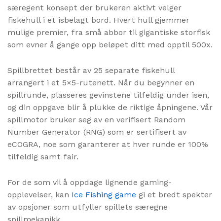
særegent konsept der brukeren aktivt velger
fiskehull i et isbelagt bord. Hvert hull gjemmer
mulige premier, fra små abbor til gigantiske storfisk
som evner å gange opp beløpet ditt med opptil 500x.
Spillbrettet består av 25 separate fiskehull
arrangert i et 5×5-rutenett. Når du begynner en
spillrunde, plasseres gevinstene tilfeldig under isen,
og din oppgave blir å plukke de riktige åpningene. Vår
spillmotor bruker seg av en verifisert Random
Number Generator (RNG) som er sertifisert av
eCOGRA, noe som garanterer at hver runde er 100%
tilfeldig samt fair.
For de som vil å oppdage lignende gaming-
opplevelser, kan
Ice Fishing game
gi et bredt spekter
av opsjoner som utfyller spillets særegne
spillmekanikk.