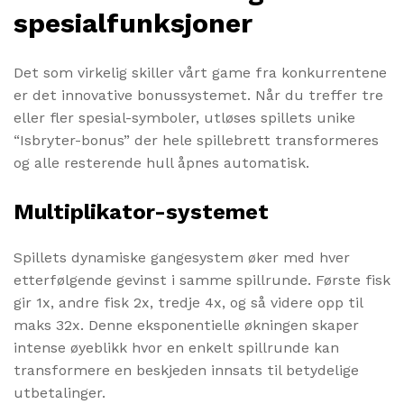
spesialfunksjoner
Det som virkelig skiller vårt game fra konkurrentene
er det innovative bonussystemet. Når du treffer tre
eller fler spesial-symboler, utløses spillets unike
“Isbryter-bonus” der hele spillebrett transformeres
og alle resterende hull åpnes automatisk.
Multiplikator-systemet
Spillets dynamiske gangesystem øker med hver
etterfølgende gevinst i samme spillrunde. Første fisk
gir 1x, andre fisk 2x, tredje 4x, og så videre opp til
maks 32x. Denne eksponentielle økningen skaper
intense øyeblikk hvor en enkelt spillrunde kan
transformere en beskjeden innsats til betydelige
utbetalinger.