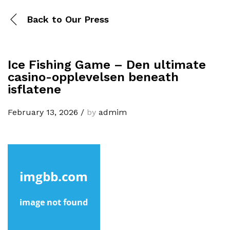
Back to
Our Press
Ice Fishing Game – Den ultimate
casino-opplevelsen beneath
isflatene
February 13, 2026
/
by
admim