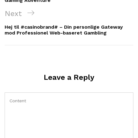
Gaming Adventure
Next
Next
Post
Hej til #casinobrand# – Din personlige Gateway
mod Professionel Web-baseret Gambling
Leave a Reply