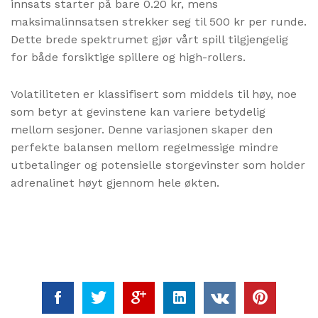
innsats starter på bare 0.20 kr, mens
maksimalinnsatsen strekker seg til 500 kr per runde.
Dette brede spektrumet gjør vårt spill tilgjengelig
for både forsiktige spillere og high-rollers.
Volatiliteten er klassifisert som middels til høy, noe
som betyr at gevinstene kan variere betydelig
mellom sesjoner. Denne variasjonen skaper den
perfekte balansen mellom regelmessige mindre
utbetalinger og potensielle storgevinster som holder
adrenalinet høyt gjennom hele økten.