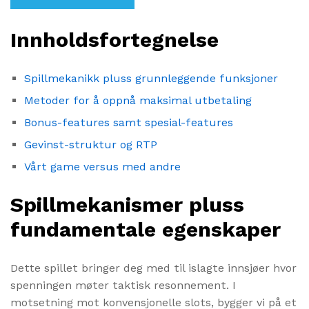
Innholdsfortegnelse
Spillmekanikk pluss grunnleggende funksjoner
Metoder for å oppnå maksimal utbetaling
Bonus-features samt spesial-features
Gevinst-struktur og RTP
Vårt game versus med andre
Spillmekanismer pluss
fundamentale egenskaper
Dette spillet bringer deg med til islagte innsjøer hvor
spenningen møter taktisk resonnement. I
motsetning mot konvensjonelle slots, bygger vi på et