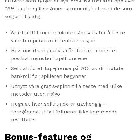
brukere som følger et systematisk mønster opplever
23% lenger spillsesjoner sammenlignet med de som
velger tilfeldig.
Start alltid med minimumsinnsats for å teste
vanntemperaturen i enhver sesjon
Hev innsatsen gradvis når du har funnet et
positivt mønster i spillrundene
Sett alltid et tap-grense på 20% av din totale
bankroll før spilleren begynner
Utnytt våre gratis-spinn til å teste med ulike
metoder uten risiko
Hugs at hver spillrunde er uavhengig –
foregående utfall influerer ikke kommende
resultater
Bonus-features og