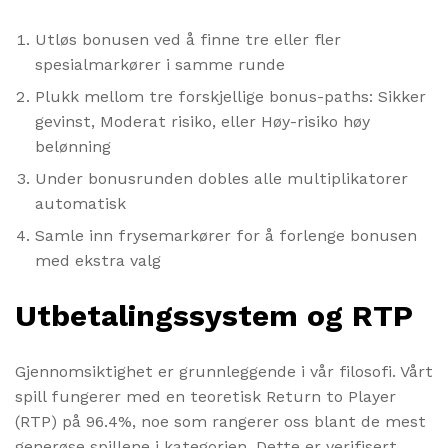
Utløs bonusen ved å finne tre eller fler
spesialmarkører i samme runde
Plukk mellom tre forskjellige bonus-paths: Sikker
gevinst, Moderat risiko, eller Høy-risiko høy
belønning
Under bonusrunden dobles alle multiplikatorer
automatisk
Samle inn frysemarkører for å forlenge bonusen
med ekstra valg
Utbetalingssystem og RTP
Gjennomsiktighet er grunnleggende i vår filosofi. Vårt
spill fungerer med en teoretisk Return to Player
(RTP) på 96.4%, noe som rangerer oss blant de mest
generøse spillene i kategorien. Dette er verifisert