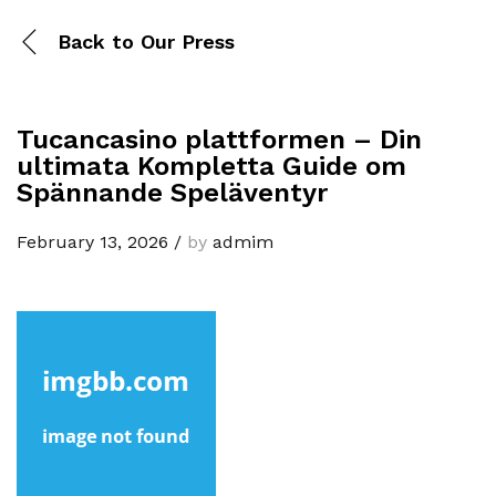
Back to
Our Press
Tucancasino plattformen – Din
ultimata Kompletta Guide om
Spännande Speläventyr
February 13, 2026
/
by
admim