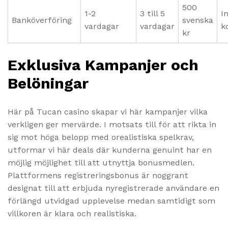
500
1-2
3 till 5
I
Banköverföring
svenska
vardagar
vardagar
k
kr
Exklusiva Kampanjer och
Belöningar
Här på Tucan casino skapar vi här kampanjer vilka
verkligen ger mervärde. I motsats till för att rikta in
sig mot höga belopp med orealistiska spelkrav,
utformar vi här deals där kunderna genuint har en
möjlig möjlighet till att utnyttja bonusmedlen.
Plattformens registreringsbonus är noggrant
designat till att erbjuda nyregistrerade användare en
förlängd utvidgad upplevelse medan samtidigt som
villkoren är klara och realistiska.