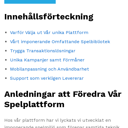
Innehållsförteckning
Varför Välja ut Vår unika Plattform
Vårt imponerande Omfattande Spelbibliotek
Trygga Transaktionslösningar
Unika Kampanjer samt Förmåner
Mobilanpassning och Användbarhet
Support som verkligen Levererar
Anledningar att Föredra Vår
Spelplattform
Hos vår plattform har vi lyckats vi utvecklat en
imponerande spelmiljö som förenar samtida teknik