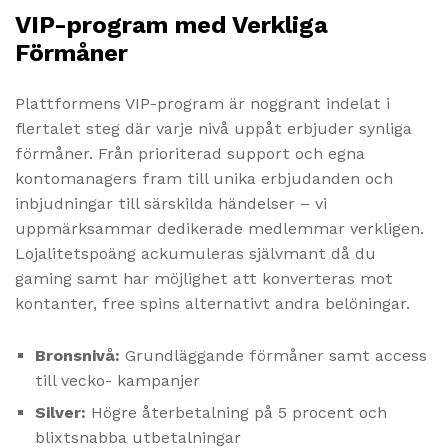
VIP-program med Verkliga
Förmåner
Plattformens VIP-program är noggrant indelat i
flertalet steg där varje nivå uppåt erbjuder synliga
förmåner. Från prioriterad support och egna
kontomanagers fram till unika erbjudanden och
inbjudningar till särskilda händelser – vi
uppmärksammar dedikerade medlemmar verkligen.
Lojalitetspoäng ackumuleras självmant då du
gaming samt har möjlighet att konverteras mot
kontanter, free spins alternativt andra belöningar.
Bronsnivå:
Grundläggande förmåner samt access
till vecko- kampanjer
Silver:
Högre återbetalning på 5 procent och
blixtsnabba utbetalningar