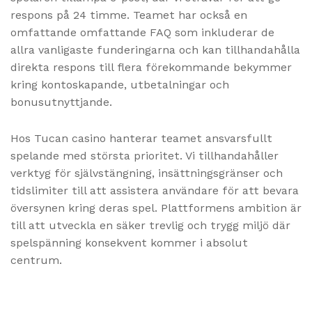
respons på 24 timme. Teamet har också en
omfattande omfattande FAQ som inkluderar de
allra vanligaste funderingarna och kan tillhandahålla
direkta respons till flera förekommande bekymmer
kring kontoskapande, utbetalningar och
bonusutnyttjande.
Hos Tucan casino hanterar teamet ansvarsfullt
spelande med största prioritet. Vi tillhandahåller
verktyg för självstängning, insättningsgränser och
tidslimiter till att assistera användare för att bevara
översynen kring deras spel. Plattformens ambition är
till att utveckla en säker trevlig och trygg miljö där
spelspänning konsekvent kommer i absolut
centrum.