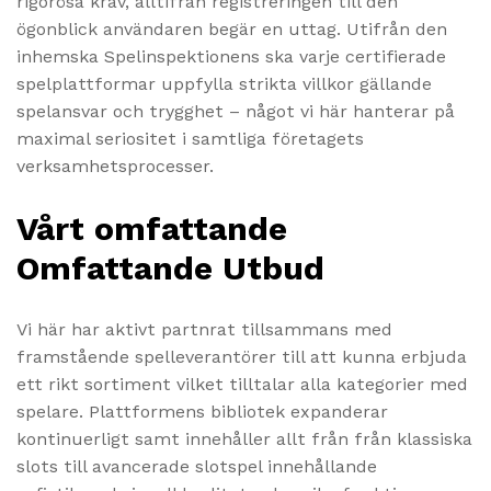
rigorösa krav, alltifrån registreringen till den
ögonblick användaren begär en uttag. Utifrån den
inhemska Spelinspektionens ska varje certifierade
spelplattformar uppfylla strikta villkor gällande
spelansvar och trygghet – något vi här hanterar på
maximal seriositet i samtliga företagets
verksamhetsprocesser.
Vårt omfattande
Omfattande Utbud
Vi här har aktivt partnrat tillsammans med
framstående spelleverantörer till att kunna erbjuda
ett rikt sortiment vilket tilltalar alla kategorier med
spelare. Plattformens bibliotek expanderar
kontinuerligt samt innehåller allt från från klassiska
slots till avancerade slotspel innehållande