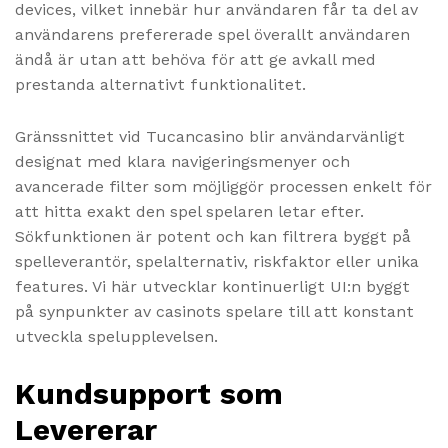
devices, vilket innebär hur användaren får ta del av
användarens prefererade spel överallt användaren
ändå är utan att behöva för att ge avkall med
prestanda alternativt funktionalitet.
Gränssnittet vid Tucancasino blir användarvänligt
designat med klara navigeringsmenyer och
avancerade filter som möjliggör processen enkelt för
att hitta exakt den spel spelaren letar efter.
Sökfunktionen är potent och kan filtrera byggt på
spelleverantör, spelalternativ, riskfaktor eller unika
features. Vi här utvecklar kontinuerligt UI:n byggt
på synpunkter av casinots spelare till att konstant
utveckla spelupplevelsen.
Kundsupport som
Levererar