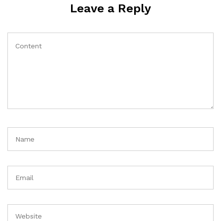
Leave a Reply