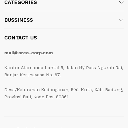
CATEGORIES
BUSSINESS
CONTACT US
mail@area-corp.com
Kantor Alamanda Lantai 5, Jalan Ву Pass Ngurah Rai,
Banjar Kerthayasa No. 67,
Desa/Kelurahan Kedonganan, Кес. Kuta, Каb. Badung,
Provinsi Bali, Kode Pos: 80361