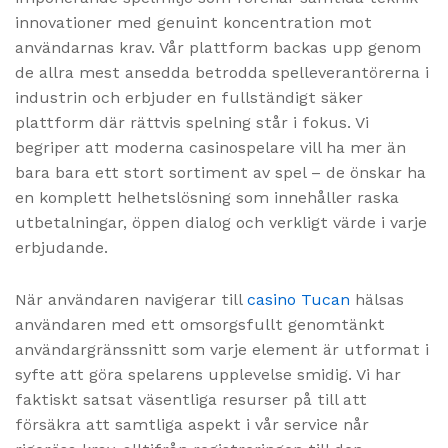
innovationer med genuint koncentration mot
användarnas krav. Vår plattform backas upp genom
de allra mest ansedda betrodda spelleverantörerna i
industrin och erbjuder en fullständigt säker
plattform där rättvis spelning står i fokus. Vi
begriper att moderna casinospelare vill ha mer än
bara bara ett stort sortiment av spel – de önskar ha
en komplett helhetslösning som innehåller raska
utbetalningar, öppen dialog och verkligt värde i varje
erbjudande.
När användaren navigerar till
casino Tucan
hälsas
användaren med ett omsorgsfullt genomtänkt
användargränssnitt som varje element är utformat i
syfte att göra spelarens upplevelse smidig. Vi har
faktiskt satsat väsentliga resurser på till att
försäkra att samtliga aspekt i vår service når