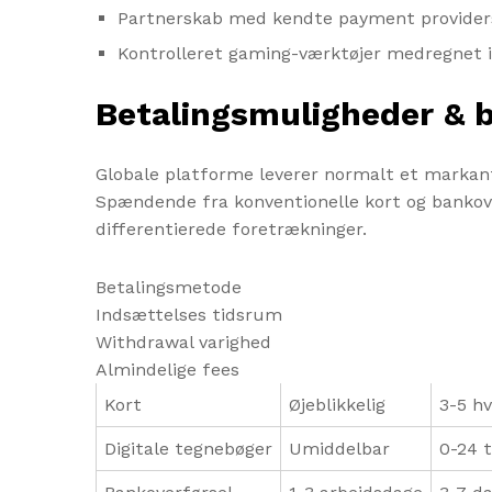
Partnerskab med kendte payment provider
Kontrolleret gaming-værktøjer medregnet 
Betalingsmuligheder & b
Globale platforme leverer normalt et markant
Spændende fra konventionelle kort og bankove
differentierede foretrækninger.
Betalingsmetode
Indsættelses tidsrum
Withdrawal varighed
Almindelige fees
Kort
Øjeblikkelig
3-5 h
Digitale tegnebøger
Umiddelbar
0-24 