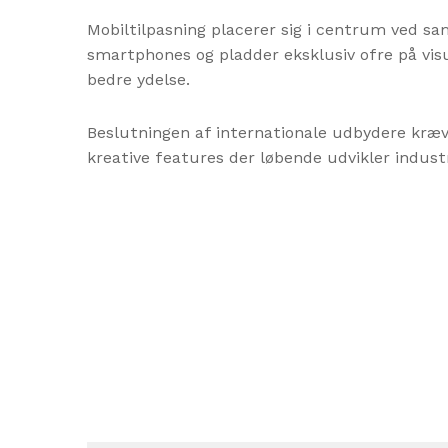
Mobiltilpasning placerer sig i centrum ved sam
smartphones og pladder eksklusiv ofre på visua
bedre ydelse.
Beslutningen af internationale udbydere kræv
kreative features der løbende udvikler indust