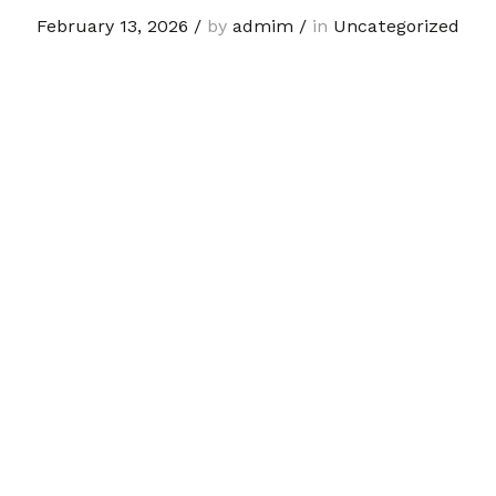
February 13, 2026
/
by
admim
/
in
Uncategorized