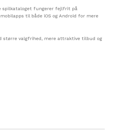
 spilkataloget fungerer fejlfrit på
e mobilapps til både iOS og Android for mere
større valgfrihed, mere attraktive tilbud og