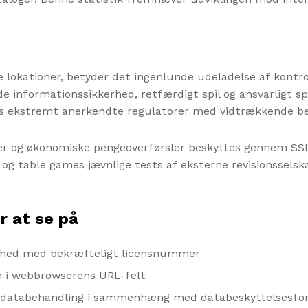
 lokationer, betyder det ingenlunde udeladelse af kontro
de informationssikkerhed, retfærdigt spil og ansvarligt 
s ekstremt anerkendte regulatorer med vidtrækkende bet
inger og økonomiske pengeoverførsler beskyttes gennem S
g table games jævnlige tests af eksterne revisionsselsk
r at se på
ighed med bekræfteligt licensnummer
n i webbrowserens URL-felt
 for databehandling i sammenhæng med databeskyttelsesfo