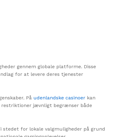
ligheder gennem globale platforme. Disse
ndlag for at levere deres tjenester
egenskaber. På
udenlandske casinoer
kan
 restriktioner jævnligt begrænser både
i stedet for lokale valgmuligheder på grund
rnationale gamingoplevelser.