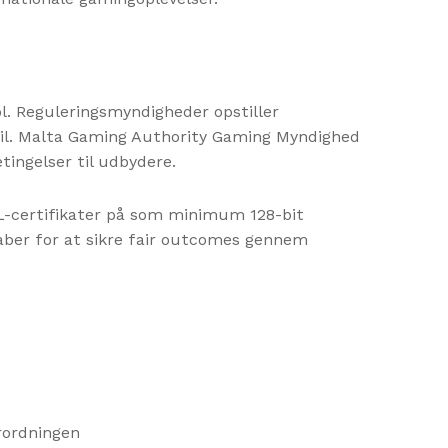
l. Reguleringsmyndigheder opstiller
spil. Malta Gaming Authority Gaming Myndighed
ingelser til udbydere.
SL-certifikater på som minimum 128-bit
aber for at sikre fair outcomes gennem
rordningen