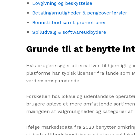
Lovgivning og beskyttelse
Betalingsmuligheder & pengeoverførsler
Bonustilbud samt promotioner
Spiludvalg & softwareudbydere
Grunde til at benytte in
Hvis brugere søger alternativer til hjemligt 
platforme har typisk licenser fra lande som Ma
verdensomspændende.
Forskellen hos lokale og udenlandske operatør
brugere opleve et mere omfattende sortiment a
mængden af valgmuligheder og kategorier af
Ifølge markedsdata fra 2023 benytter omkring
af bedre tilbudskonditioner og større spillek