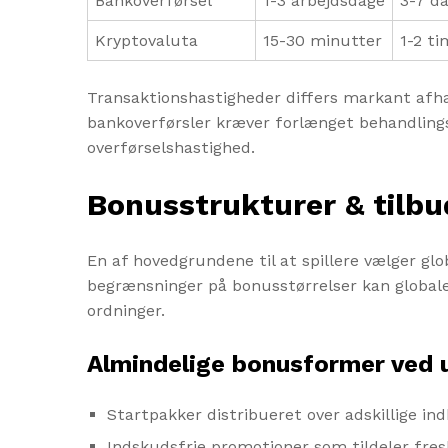
Bankoverførsel
1-3 arbejdsdage
3-7 d
Kryptovaluta
15-30 minutter
1-2 ti
Transaktionshastigheder differs markant afhæn
bankoverførsler kræver forlænget behandling
overførselshastighed.
Bonusstrukturer & tilbu
En af hovedgrundene til at spillere vælger gl
begrænsninger på bonusstørrelser kan globa
ordninger.
Almindelige bonusformer ved 
Startpakker distribueret over adskillige i
Indskudsfrie promotioner som tildeler fre