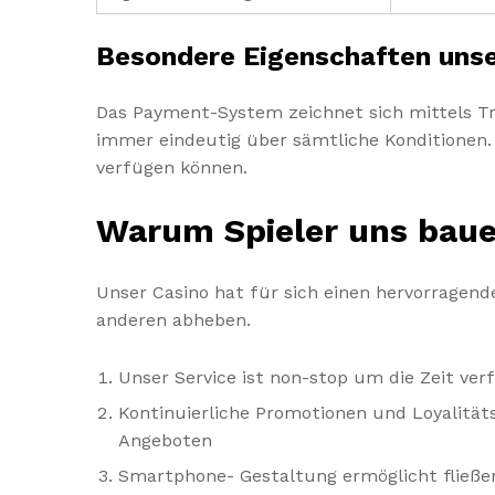
Besondere Eigenschaften uns
Das Payment-System zeichnet sich mittels Tr
immer eindeutig über sämtliche Konditionen. 
verfügen können.
Warum Spieler uns bau
Unser Casino hat für sich einen hervorragend
anderen abheben.
Unser Service ist non-stop um die Zeit ver
Kontinuierliche Promotionen und Loyalitä
Angeboten
Smartphone- Gestaltung ermöglicht fließe