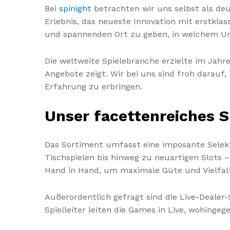
Bei
spinight
betrachten wir uns selbst als deu
Erlebnis, das neueste Innovation mit erstklas
und spannenden Ort zu geben, in welchem Umf
Die weltweite Spielebranche erzielte im Jahr
Angebote zeigt. Wir bei uns sind froh darauf
Erfahrung zu erbringen.
Unser facettenreiches S
Das Sortiment umfasst eine imposante Selekti
Tischspielen bis hinweg zu neuartigen Slots –
Hand in Hand, um maximale Güte und Vielfalt
Außerordentlich gefragt sind die Live-Dealer
Spielleiter leiten die Games in Live, wohing