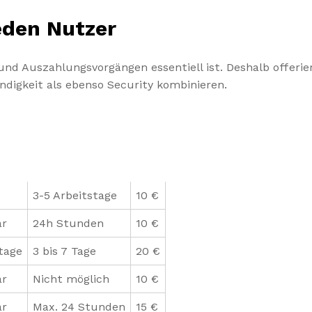
eden Nutzer
- und Auszahlungsvorgängen essentiell ist. Deshalb offeri
digkeit als ebenso Security kombinieren.
3-5 Arbeitstage
10 €
ar
24h Stunden
10 €
stage
3 bis 7 Tage
20 €
ar
Nicht möglich
10 €
ar
Max. 24 Stunden
15 €