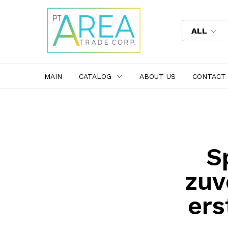
ALL
MAIN
CATALOG
ABOUT US
CONTACT
S
zuv
ers