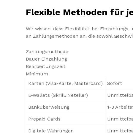
Flexible Methoden für j
Wir wissen, dass Flexibilität bei Einzahlungs
an Zahlungsmethoden an, die sowohl Geschwin
Zahlungsmethode
Dauer Einzahlung
Bearbeitungszeit
Minimum
Karten (Visa-Karte, Mastercard)
Sofort
E-Wallets (Skrill, Neteller)
Unmittelb
Banküberweisung
1-3 Arbeit
Prepaid Cards
Unmittelb
Digitale Währungen
Unmittelb