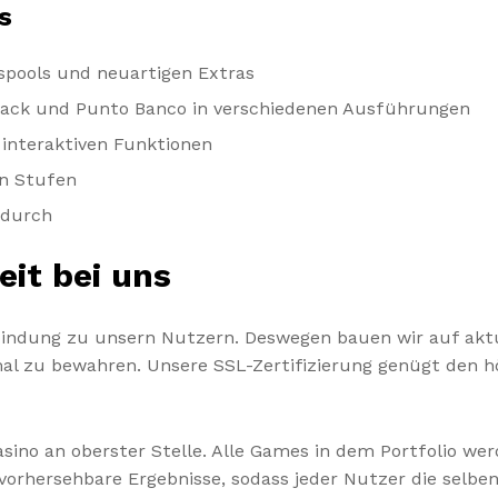
s
ispools und neuartigen Extras
 Jack und Punto Banco in verschiedenen Ausführungen
 interaktiven Funktionen
en Stufen
ndurch
eit bei uns
ndung zu unsern Nutzern. Deswegen bauen wir auf aktue
al zu bewahren. Unsere SSL-Zertifizierung genügt den h
asino an oberster Stelle. Alle Games in dem Portfolio we
orhersehbare Ergebnisse, sodass jeder Nutzer die selben