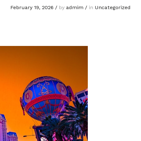
February 19, 2026
/
by
admim
/
in
Uncategorized