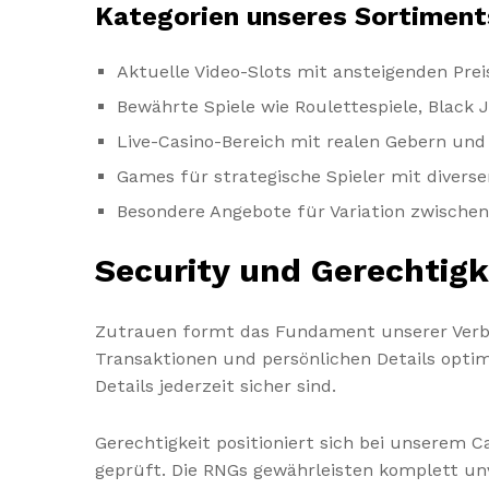
Kategorien unseres Sortiment
Aktuelle Video-Slots mit ansteigenden Pre
Bewährte Spiele wie Roulettespiele, Black
Live-Casino-Bereich mit realen Gebern und
Games für strategische Spieler mit divers
Besondere Angebote für Variation zwische
Security und Gerechtigk
Zutrauen formt das Fundament unserer Verbi
Transaktionen und persönlichen Details optim
Details jederzeit sicher sind.
Gerechtigkeit positioniert sich bei unserem C
geprüft. Die RNGs gewährleisten komplett unv