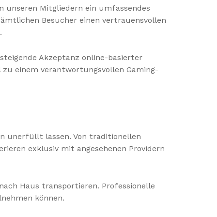
ren unseren Mitgliedern ein umfassendes
 sämtlichen Besucher einen vertrauensvollen
.
 steigende Akzeptanz online-basierter
eil zu einem verantwortungsvollen Gaming-
unerfüllt lassen. Von traditionellen
perieren exklusiv mit angesehenen Providern
nach Haus transportieren. Professionelle
eilnehmen können.