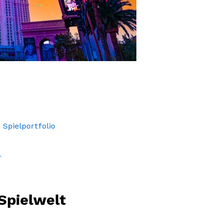
Spielportfolio
r
Spielwelt