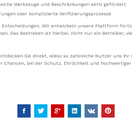
lreiche Werkzeuge und Beschränkungen aktiv gefördert
ungen oder komplizierte Verifizierungsprozesse
er Entscheidungen. Wir entwickeln unsere Plattform fort
. Das Bestreben ist hierbei, nicht nur ein Betreiber, vi
entdecken Sie direkt, wieso so zahlreiche Nutzer uns ihr 
er Chancen, bei der Schutz, Ehrlichkeit und hochwertiger