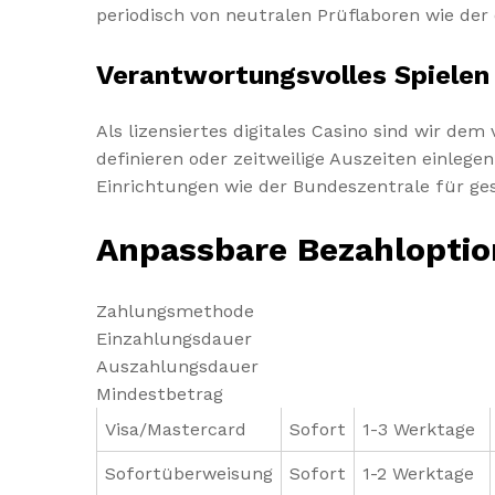
periodisch von neutralen Prüflaboren wie der 
Verantwortungsvolles Spielen
Als lizensiertes digitales Casino sind wir de
definieren oder zeitweilige Auszeiten einlege
Einrichtungen wie der Bundeszentrale für g
Anpassbare Bezahloption
Zahlungsmethode
Einzahlungsdauer
Auszahlungsdauer
Mindestbetrag
Visa/Mastercard
Sofort
1-3 Werktage
Sofortüberweisung
Sofort
1-2 Werktage