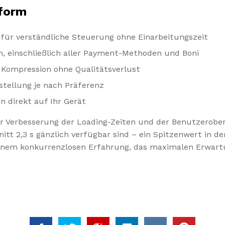
tform
für verständliche Steuerung ohne Einarbeitungszeit
n, einschließlich aller Payment-Methoden und Boni
Kompression ohne Qualitätsverlust
tellung je nach Präferenz
n direkt auf Ihr Gerät
er Verbesserung der Loading-Zeiten und der Benutzerob
nitt 2,3 s gänzlich verfügbar sind – ein Spitzenwert in 
inem konkurrenzlosen Erfahrung, das maximalen Erwart