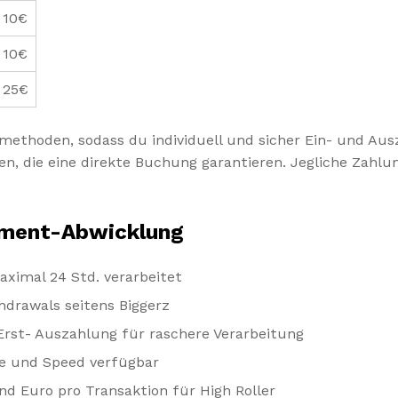
10€
10€
25€
ngsmethoden, sodass du individuell und sicher Ein- und A
nen, die eine direkte Buchung garantieren. Jegliche Zahl
ayment-Abwicklung
ximal 24 Std. verarbeitet
drawals seitens Biggerz
r Erst- Auszahlung für raschere Verarbeitung
e und Speed verfügbar
nd Euro pro Transaktion für High Roller