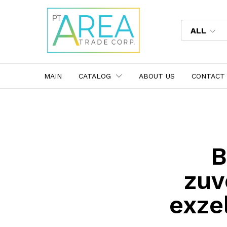
ALL
MAIN
CATALOG
ABOUT US
CONTACT
B
zuv
exze