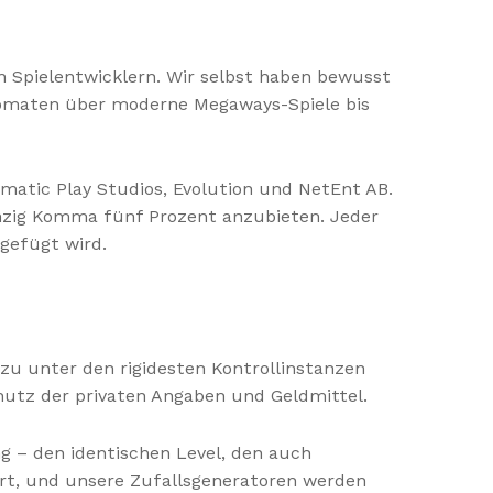
n Spielentwicklern. Wir selbst haben bewusst
tomaten über moderne Megaways-Spiele bis
matic Play Studios, Evolution und NetEnt AB.
unzig Komma fünf Prozent anzubieten. Jeder
gefügt wird.
 zu unter den rigidesten Kontrollinstanzen
chutz der privaten Angaben und Geldmittel.
ng – den identischen Level, den auch
rt, und unsere Zufallsgeneratoren werden