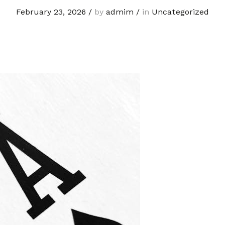
February 23, 2026
/
by
admim
/
in
Uncategorized