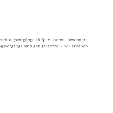
uszahlungsvorgänge tätigen kannst. Besonders
ungsvorgänge sind gebührenfrei – wir erheben