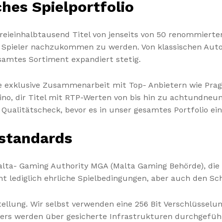
hes Spielportfolio
reieinhalbtausend Titel von jenseits von 50 renommierte
n Spieler nachzukommen zu werden. Von klassischen Au
samtes Sortiment expandiert stetig.
e exklusive Zusammenarbeit mit Top- Anbietern wie Prag
no, dir Titel mit RTP-Werten von bis hin zu achtundne
Qualitätscheck, bevor es in unser gesamtes Portfolio ein
standards
Malta- Gaming Authority MGA (Malta Gaming Behörde), die
cht lediglich ehrliche Spielbedingungen, aber auch den S
tellung. Wir selbst verwenden eine 256 Bit Verschlüsselu
fers werden über gesicherte Infrastrukturen durchgefüh