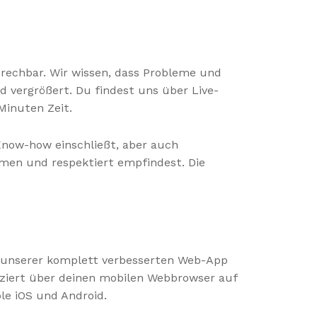
rechbar. Wir wissen, dass Probleme und
vergrößert. Du findest uns über Live-
Minuten Zeit.
 Know-how einschließt, aber auch
mmen und respektiert empfindest. Die
t unserer komplett verbesserten Web-App
iziert über deinen mobilen Webbrowser auf
le iOS und Android.