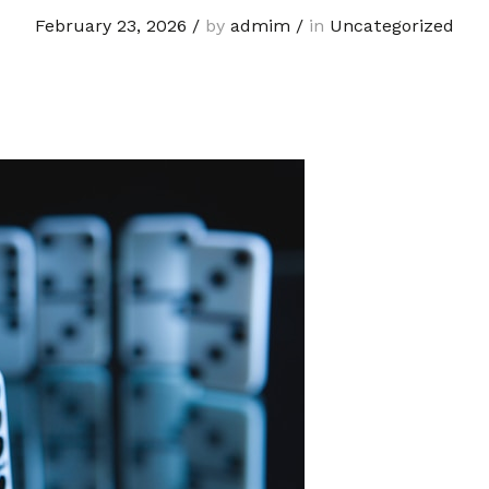
February 23, 2026
/
by
admim
/
in
Uncategorized