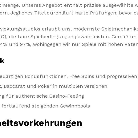
t Menge. Unseres Angebot enthält präzise ausgewählte 
ern. Jegliches Titel durchläuft harte Prüfungen, bevor es
icklungsstudios erlaubt uns, modernste Spielmechaniken
NG), die faire Spielbedingungen gewährleisten. Gemäß u
4% und 97%, wohingegen wir nur Spiele mit hohen Raten
ek
uartigen Bonusfunktionen, Free Spins und progressiven
k, Baccarat und Poker in multiplen Versionen
ng für authentische Casino-Feeling
t fortlaufend steigenden Gewinnpools
heitsvorkehrungen