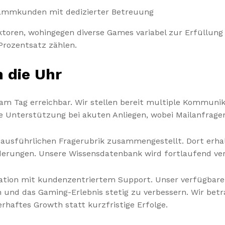
tammkunden mit dedizierter Betreuung
oren, wohingegen diverse Games variabel zur Erfüllung 
Prozentsatz zählen.
 die Uhr
am Tag erreichbar. Wir stellen bereit multiple Kommunik
te Unterstützung bei akuten Anliegen, wobei Mailanfrage
 ausführlichen Fragerubrik zusammengestellt. Dort erhal
rungen. Unsere Wissensdatenbank wird fortlaufend verg
vation mit kundenzentriertem Support. Unser verfügbare 
 und das Gaming-Erlebnis stetig zu verbessern. Wir betr
erhaftes Growth statt kurzfristige Erfolge.