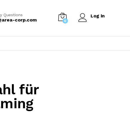
y Questions
Log in
@area-corp.com
0
hl für
aming