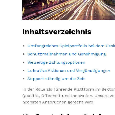
Inhaltsverzeichnis
Umfangreiches Spielportfolio bei dem Casi
Schutzmaßnahmen und Genehmigung
Vielseitige Zahlungsoptionen
Lukrative Aktionen und Vergünstigungen
Support ständig um die Zeit
In der Rolle als führende Plattform im Sekto
Qualität, Offenheit und Innovation. Unsere ze
höchsten Ansprüchen gerecht wird.