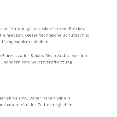
zenzen für den gesetzeskonformen Betrieb.
 einsetzen. Dieser technische Schutzschild
ff abgeschirmt bleiben.
Fairness aller Spiele. Diese Audits werden
l, sondern eine Selbstverpflichtung
erlebnis sind. Daher haben wir ein
nerhalb minimaler Zeit ermöglichen.