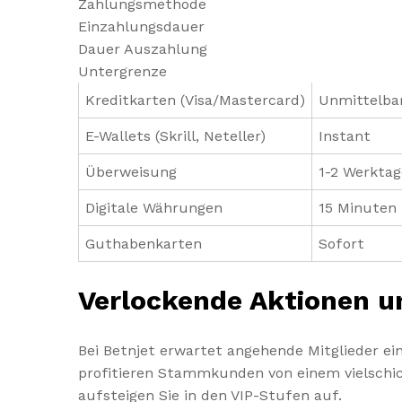
Zahlungsmethode
Einzahlungsdauer
Dauer Auszahlung
Untergrenze
Kreditkarten (Visa/Mastercard)
Unmittelba
E-Wallets (Skrill, Neteller)
Instant
Überweisung
1-2 Werktag
Digitale Währungen
15 Minuten
Guthabenkarten
Sofort
Verlockende Aktionen u
Bei Betnjet erwartet angehende Mitglieder ei
profitieren Stammkunden von einem vielschich
aufsteigen Sie in den VIP-Stufen auf.