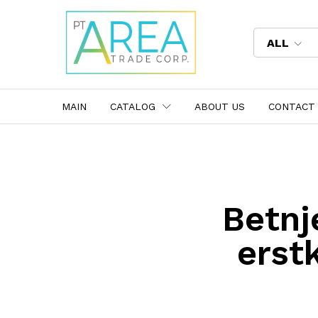
ALL
MAIN
CATALOG
ABOUT US
CONTACT
Betnj
erst