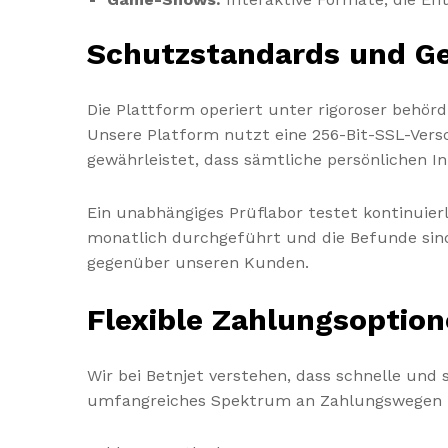
Schutzstandards und G
Die Plattform operiert unter rigoroser behör
Unsere Platform nutzt eine 256-Bit-SSL-Vers
gewährleistet, dass sämtliche persönlichen 
Ein unabhängiges Prüflabor testet kontinuierl
monatlich durchgeführt und die Befunde sind 
gegenüber unseren Kunden.
Flexible Zahlungsoptio
Wir bei Betnjet verstehen, dass schnelle und 
umfangreiches Spektrum an Zahlungswegen inte