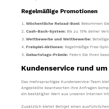
Regelmäßige Promotionen
Wöchentliche Reload-Boni:
Bekommen Sie z
Cash-Back-System:
Bis zu 15% deiner Ver
Wettbewerbe und Wettbewerbe:
Beteilig
Freispiel-Aktionen:
Regelmäßige Free-Spin-
Geburtstags-Prämie:
Feiern Sie Ihren bes
Kundenservice rund um 
Das mehrsprachiges Kundenservice-Team bleibt
Angestellte beantworten Ihre Anfragen kompe
ein bestätigter Wert aus unseren internen int
Zusätzlich bietet Betnjet einen ausführlichen