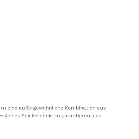
ern eine außergewöhnliche Kombination aus
ssliches Spielerlebnis zu garantieren, das