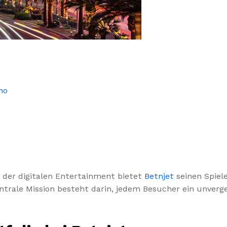
no
r der digitalen Entertainment bietet
Betnjet
seinen Spiel
ntrale Mission besteht darin, jedem Besucher ein unverge