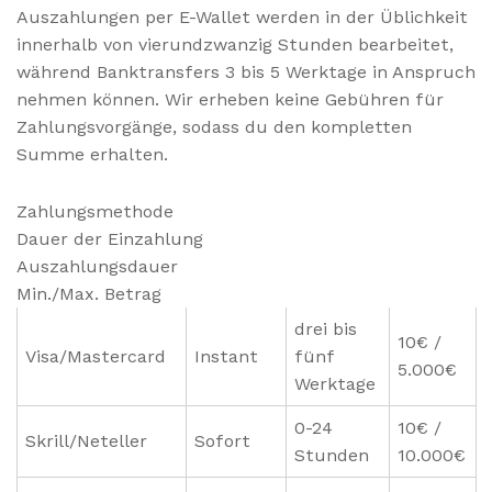
Auszahlungen per E-Wallet werden in der Üblichkeit
innerhalb von vierundzwanzig Stunden bearbeitet,
während Banktransfers 3 bis 5 Werktage in Anspruch
nehmen können. Wir erheben keine Gebühren für
Zahlungsvorgänge, sodass du den kompletten
Summe erhalten.
Zahlungsmethode
Dauer der Einzahlung
Auszahlungsdauer
Min./Max. Betrag
drei bis
10€ /
Visa/Mastercard
Instant
fünf
5.000€
Werktage
0-24
10€ /
Skrill/Neteller
Sofort
Stunden
10.000€