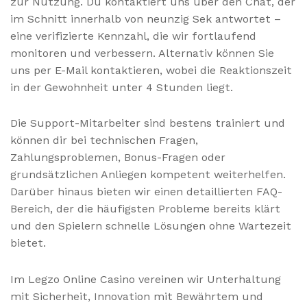
zur Nutzung. Du kontaktiert uns über den Chat, der
im Schnitt innerhalb von neunzig Sek antwortet –
eine verifizierte Kennzahl, die wir fortlaufend
monitoren und verbessern. Alternativ können Sie
uns per E-Mail kontaktieren, wobei die Reaktionszeit
in der Gewohnheit unter 4 Stunden liegt.
Die Support-Mitarbeiter sind bestens trainiert und
können dir bei technischen Fragen,
Zahlungsproblemen, Bonus-Fragen oder
grundsätzlichen Anliegen kompetent weiterhelfen.
Darüber hinaus bieten wir einen detaillierten FAQ-
Bereich, der die häufigsten Probleme bereits klärt
und den Spielern schnelle Lösungen ohne Wartezeit
bietet.
Im Legzo Online Casino vereinen wir Unterhaltung
mit Sicherheit, Innovation mit Bewährtem und