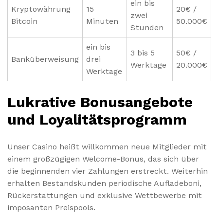
ein bis
Kryptowährung
15
20€ /
zwei
Bitcoin
Minuten
50.000€
Stunden
ein bis
3 bis 5
50€ /
Banküberweisung
drei
Werktage
20.000€
Werktage
Lukrative Bonusangebote
und Loyalitätsprogramm
Unser Casino heißt willkommen neue Mitglieder mit
einem großzügigen Welcome-Bonus, das sich über
die beginnenden vier Zahlungen erstreckt. Weiterhin
erhalten Bestandskunden periodische Aufladeboni,
Rückerstattungen und exklusive Wettbewerbe mit
imposanten Preispools.