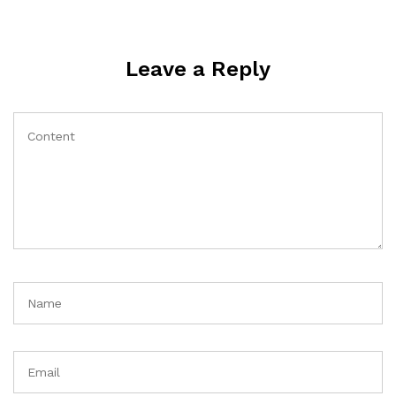
Leave a Reply