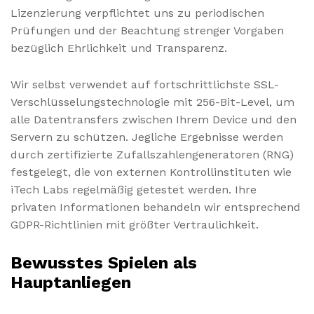
Lizenzierung verpflichtet uns zu periodischen
Prüfungen und der Beachtung strenger Vorgaben
bezüglich Ehrlichkeit und Transparenz.
Wir selbst verwendet auf fortschrittlichste SSL-
Verschlüsselungstechnologie mit 256-Bit-Level, um
alle Datentransfers zwischen Ihrem Device und den
Servern zu schützen. Jegliche Ergebnisse werden
durch zertifizierte Zufallszahlengeneratoren (RNG)
festgelegt, die von externen Kontrollinstituten wie
iTech Labs regelmäßig getestet werden. Ihre
privaten Informationen behandeln wir entsprechend
GDPR-Richtlinien mit größter Vertraulichkeit.
Bewusstes Spielen als
Hauptanliegen