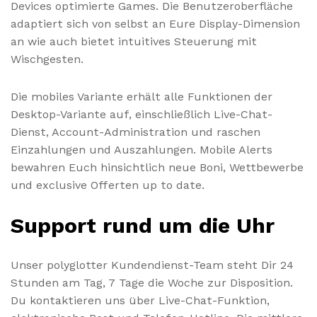
Devices optimierte Games. Die Benutzeroberfläche
adaptiert sich von selbst an Eure Display-Dimension
an wie auch bietet intuitives Steuerung mit
Wischgesten.
Die mobiles Variante erhält alle Funktionen der
Desktop-Variante auf, einschließlich Live-Chat-
Dienst, Account-Administration und raschen
Einzahlungen und Auszahlungen. Mobile Alerts
bewahren Euch hinsichtlich neue Boni, Wettbewerbe
und exclusive Offerten up to date.
Support rund um die Uhr
Unser polyglotter Kundendienst-Team steht Dir 24
Stunden am Tag, 7 Tage die Woche zur Disposition.
Du kontaktieren uns über Live-Chat-Funktion,