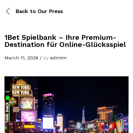
Back to
Our Press
1Bet Spielbank – Ihre Premium-
Destination für Online-Glücksspiel
March 11, 2026
/
by
admim