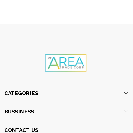
CATEGORIES
BUSSINESS
CONTACT US