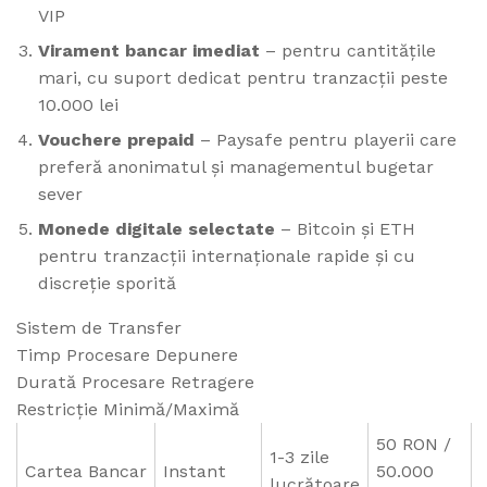
VIP
Virament bancar imediat
– pentru cantitățile
mari, cu suport dedicat pentru tranzacții peste
10.000 lei
Vouchere prepaid
– Paysafe pentru playerii care
preferă anonimatul și managementul bugetar
sever
Monede digitale selectate
– Bitcoin și ETH
pentru tranzacții internaționale rapide și cu
discreție sporită
Sistem de Transfer
Timp Procesare Depunere
Durată Procesare Retragere
Restricție Minimă/Maximă
50 RON /
1-3 zile
Cartea Bancar
Instant
50.000
lucrătoare