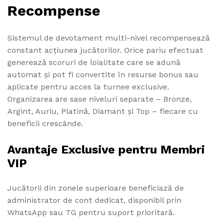
Recompense
Sistemul de devotament multi-nivel recompensează
constant acțiunea jucătorilor. Orice pariu efectuat
generează scoruri de loialitate care se adună
automat și pot fi convertite în resurse bonus sau
aplicate pentru acces la turnee exclusive.
Organizarea are sase niveluri separate – Bronze,
Argint, Auriu, Platină, Diamant și Top – fiecare cu
beneficii crescânde.
Avantaje Exclusive pentru Membri
VIP
Jucătorii din zonele superioare beneficiază de
administrator de cont dedicat, disponibil prin
WhatsApp sau TG pentru suport prioritară.