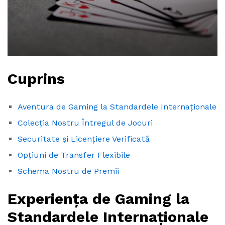
Cuprins
Aventura de Gaming la Standardele Internaționale
Colecția Nostru Întregul de Jocuri
Securitate și Licențiere Verificată
Opțiuni de Transfer Flexibile
Schema Nostru de Premii
Experiența de Gaming la
Standardele Internaționale