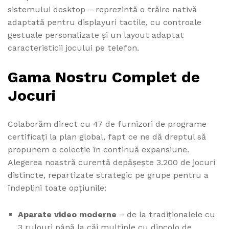
sistemului desktop – reprezintă o trăire nativă
adaptată pentru displayuri tactile, cu controale
gestuale personalizate și un layout adaptat
caracteristicii jocului pe telefon.
Gama Nostru Complet de
Jocuri
Colaborăm direct cu 47 de furnizori de programe
certificați la plan global, fapt ce ne dă dreptul să
propunem o colecție în continuă expansiune.
Alegerea noastră curentă depășește 3.200 de jocuri
distincte, repartizate strategic pe grupe pentru a
îndeplini toate opțiunile:
Aparate video moderne
– de la tradiționalele cu
3 rulouri până la căi multiple cu dincolo de