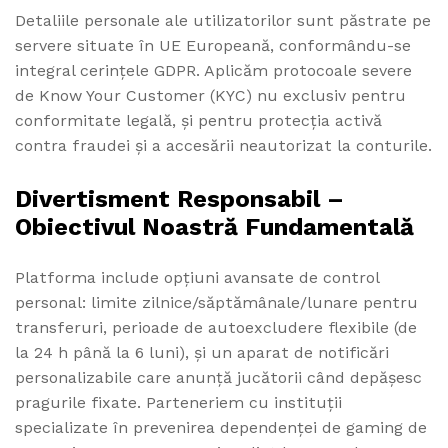
Detaliile personale ale utilizatorilor sunt păstrate pe
servere situate în UE Europeană, conformându-se
integral cerințele GDPR. Aplicăm protocoale severe
de Know Your Customer (KYC) nu exclusiv pentru
conformitate legală, și pentru protecția activă
contra fraudei și a accesării neautorizat la conturile.
Divertisment Responsabil –
Obiectivul Noastră Fundamentală
Platforma include opțiuni avansate de control
personal: limite zilnice/săptămânale/lunare pentru
transferuri, perioade de autoexcludere flexibile (de
la 24 h până la 6 luni), și un aparat de notificări
personalizabile care anunță jucătorii când depășesc
pragurile fixate. Parteneriem cu instituții
specializate în prevenirea dependenței de gaming de