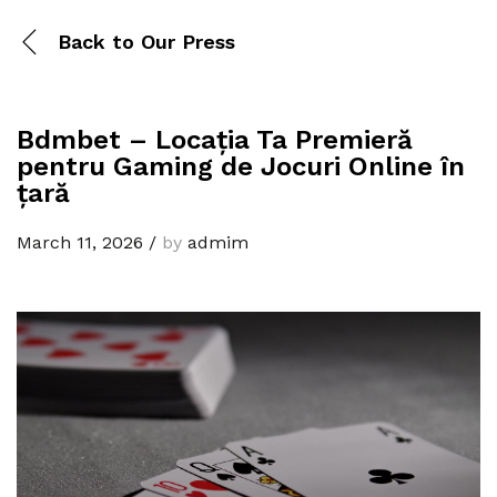
Back to
Our Press
Bdmbet – Locația Ta Premieră
pentru Gaming de Jocuri Online în
țară
March 11, 2026
/
by
admim