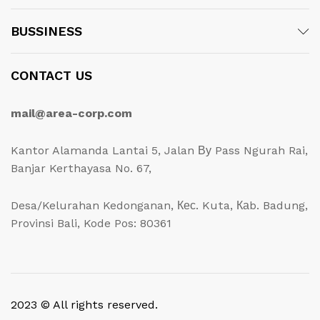
BUSSINESS
CONTACT US
mail@area-corp.com
Kantor Alamanda Lantai 5, Jalan Ву Pass Ngurah Rai,
Banjar Kerthayasa No. 67,
Desa/Kelurahan Kedonganan, Кес. Kuta, Каb. Badung,
Provinsi Bali, Kode Pos: 80361
2023 © All rights reserved.