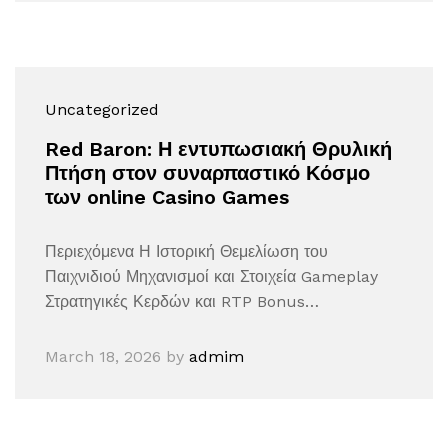
Uncategorized
Red Baron: Η εντυπωσιακή Θρυλική
Πτήση στον συναρπαστικό Κόσμο
των online Casino Games
Περιεχόμενα Η Ιστορική Θεμελίωση του
Παιχνιδιού Μηχανισμοί και Στοιχεία Gameplay
Στρατηγικές Κερδών και RTP Bonus…
March 18, 2026
by
admim