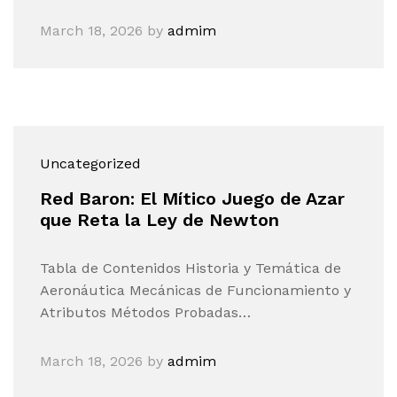
March 18, 2026
by
admim
Uncategorized
Red Baron: El Mítico Juego de Azar
que Reta la Ley de Newton
Tabla de Contenidos Historia y Temática de
Aeronáutica Mecánicas de Funcionamiento y
Atributos Métodos Probadas…
March 18, 2026
by
admim