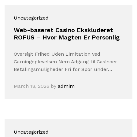
Uncategorized
Web-baseret Casino Ekskluderet
ROFUS – Hvor Magten Er Personlig
Oversigt Frihed Uden Limitation ved
Gamingoplevelsen Nem Adgang til Casinoer
Betalingsmuligheder Fri for Spor under…
March 18, 2026
by
admim
Uncategorized