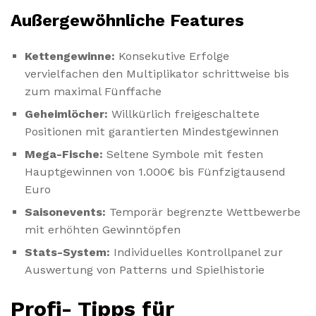
Außergewöhnliche Features
Kettengewinne:
Konsekutive Erfolge
vervielfachen den Multiplikator schrittweise bis
zum maximal Fünffache
Geheimlöcher:
Willkürlich freigeschaltete
Positionen mit garantierten Mindestgewinnen
Mega-Fische:
Seltene Symbole mit festen
Hauptgewinnen von 1.000€ bis Fünfzigtausend
Euro
Saisonevents:
Temporär begrenzte Wettbewerbe
mit erhöhten Gewinntöpfen
Stats-System:
Individuelles Kontrollpanel zur
Auswertung von Patterns und Spielhistorie
Profi- Tipps für