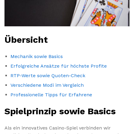
Übersicht
Mechanik sowie Basics
Erfolgreiche Ansätze für höchste Profite
RTP-Werte sowie Quoten-Check
Verschiedene Modi im Vergleich
Professionelle Tipps für Erfahrene
Spielprinzip sowie Basics
Als ein innovatives Casino-Spiel verbinden wir