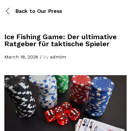
Back to
Our Press
Ice Fishing Game: Der ultimative
Ratgeber für taktische Spieler
March 18, 2026
/
by
admim