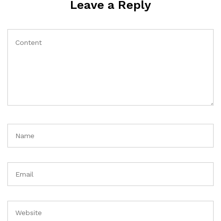
Leave a Reply