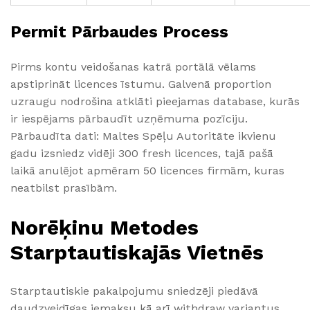
Permit Pārbaudes Process
Pirms kontu veidošanas katrā portālā vēlams
apstiprināt licences īstumu. Galvenā proportion
uzraugu nodrošina atklāti pieejamas database, kurās
ir iespējams pārbaudīt uzņēmuma pozīciju.
Pārbaudīta dati: Maltes Spēļu Autoritāte ikvienu
gadu izsniedz vidēji 300 fresh licences, tajā pašā
laikā anulējot apmēram 50 licences firmām, kuras
neatbilst prasībām.
Norēķinu Metodes
Starptautiskajās Vietnēs
Starptautiskie pakalpojumu sniedzēji piedāvā
daudzveidīgas iemaksu kā arī withdraw variantus.