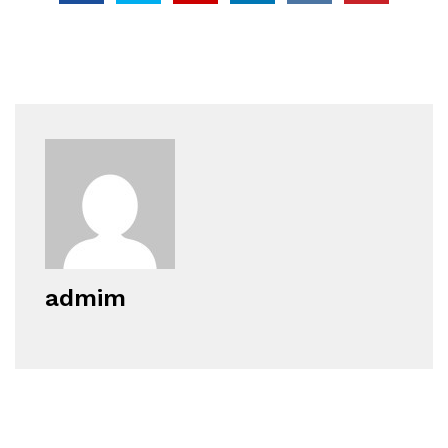
admim