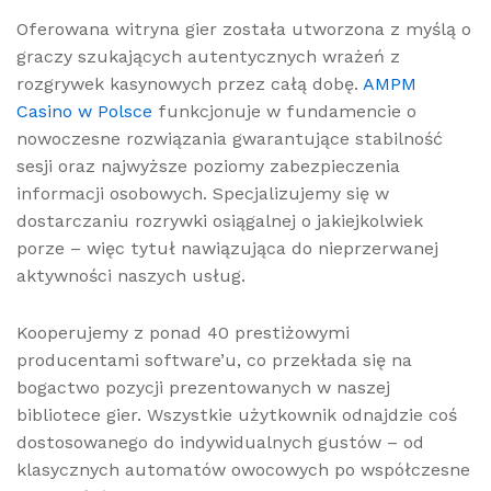
Oferowana witryna gier została utworzona z myślą o
graczy szukających autentycznych wrażeń z
rozgrywek kasynowych przez całą dobę.
AMPM
Casino w Polsce
funkcjonuje w fundamencie o
nowoczesne rozwiązania gwarantujące stabilność
sesji oraz najwyższe poziomy zabezpieczenia
informacji osobowych. Specjalizujemy się w
dostarczaniu rozrywki osiągalnej o jakiejkolwiek
porze – więc tytuł nawiązująca do nieprzerwanej
aktywności naszych usług.
Kooperujemy z ponad 40 prestiżowymi
producentami software’u, co przekłada się na
bogactwo pozycji prezentowanych w naszej
bibliotece gier. Wszystkie użytkownik odnajdzie coś
dostosowanego do indywidualnych gustów – od
klasycznych automatów owocowych po współczesne