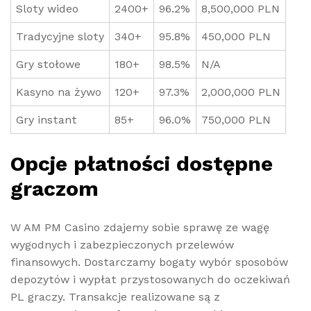
Sloty wideo
2400+
96.2%
8,500,000 PLN
Tradycyjne sloty
340+
95.8%
450,000 PLN
Gry stołowe
180+
98.5%
N/A
Kasyno na żywo
120+
97.3%
2,000,000 PLN
Gry instant
85+
96.0%
750,000 PLN
Opcje płatności dostępne
graczom
W AM PM Casino zdajemy sobie sprawę ze wagę
wygodnych i zabezpieczonych przelewów
finansowych. Dostarczamy bogaty wybór sposobów
depozytów i wypłat przystosowanych do oczekiwań
PL graczy. Transakcje realizowane są z