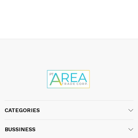
CATEGORIES
BUSSINESS