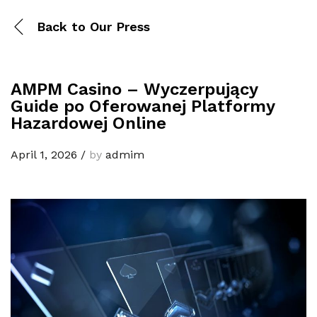
Back to
Our Press
AMPM Casino – Wyczerpujący
Guide po Oferowanej Platformy
Hazardowej Online
April 1, 2026
/
by
admim