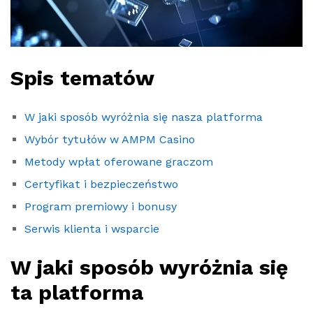
Spis tematów
W jaki sposób wyróżnia się nasza platforma
Wybór tytułów w AMPM Casino
Metody wpłat oferowane graczom
Certyfikat i bezpieczeństwo
Program premiowy i bonusy
Serwis klienta i wsparcie
W jaki sposób wyróżnia się
ta platforma