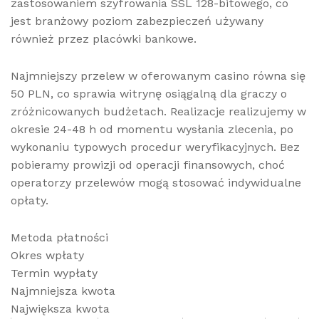
zastosowaniem szyfrowania SSL 128-bitowego, co
jest branżowy poziom zabezpieczeń używany
również przez placówki bankowe.
Najmniejszy przelew w oferowanym casino równa się
50 PLN, co sprawia witrynę osiągalną dla graczy o
zróżnicowanych budżetach. Realizacje realizujemy w
okresie 24-48 h od momentu wysłania zlecenia, po
wykonaniu typowych procedur weryfikacyjnych. Bez
pobieramy prowizji od operacji finansowych, choć
operatorzy przelewów mogą stosować indywidualne
opłaty.
Metoda płatności
Okres wpłaty
Termin wypłaty
Najmniejsza kwota
Największa kwota