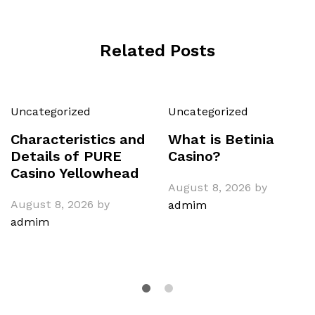
Related Posts
Uncategorized
Uncategorized
Characteristics and
What is Betinia
Details of PURE
Casino?
Casino Yellowhead
August 8, 2026
by
August 8, 2026
by
admim
admim