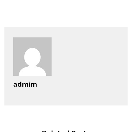
admim