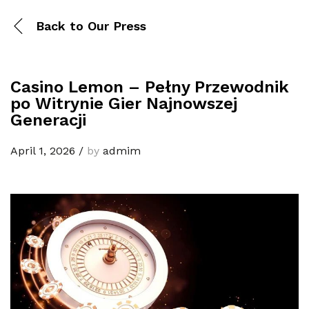
Back to
Our Press
Casino Lemon – Pełny Przewodnik
po Witrynie Gier Najnowszej
Generacji
April 1, 2026
/
by
admim