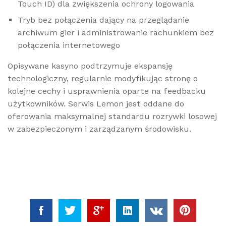
Touch ID) dla zwiększenia ochrony logowania
Tryb bez połączenia dający na przeglądanie
archiwum gier i administrowanie rachunkiem bez
połączenia internetowego
Opisywane kasyno podtrzymuje ekspansję
technologiczny, regularnie modyfikując stronę o
kolejne cechy i usprawnienia oparte na feedbacku
użytkowników. Serwis Lemon jest oddane do
oferowania maksymalnej standardu rozrywki losowej
w zabezpieczonym i zarządzanym środowisku.