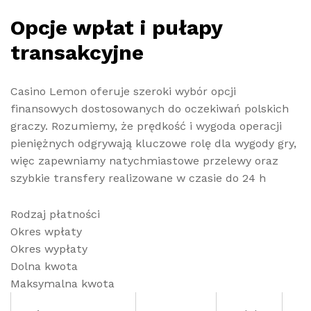
Opcje wpłat i pułapy
transakcyjne
Casino Lemon oferuje szeroki wybór opcji
finansowych dostosowanych do oczekiwań polskich
graczy. Rozumiemy, że prędkość i wygoda operacji
pieniężnych odgrywają kluczowe rolę dla wygody gry,
więc zapewniamy natychmiastowe przelewy oraz
szybkie transfery realizowane w czasie do 24 h
Rodzaj płatności
Okres wpłaty
Okres wypłaty
Dolna kwota
Maksymalna kwota