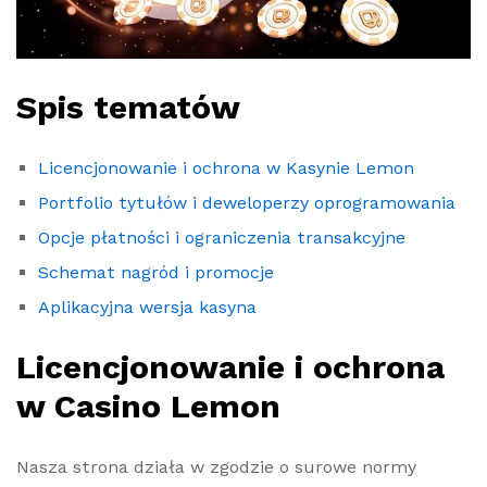
Spis tematów
Licencjonowanie i ochrona w Kasynie Lemon
Portfolio tytułów i deweloperzy oprogramowania
Opcje płatności i ograniczenia transakcyjne
Schemat nagród i promocje
Aplikacyjna wersja kasyna
Licencjonowanie i ochrona
w Casino Lemon
Nasza strona działa w zgodzie o surowe normy