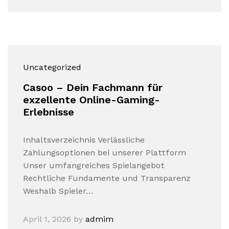
Uncategorized
Casoo – Dein Fachmann für
exzellente Online-Gaming-
Erlebnisse
Inhaltsverzeichnis Verlässliche
Zahlungsoptionen bei unserer Plattform
Unser umfangreiches Spielangebot
Rechtliche Fundamente und Transparenz
Weshalb Spieler…
April 1, 2026
by
admim