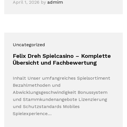
April 1, 2026
by
admim
Uncategorized
Felix Dreh Spielcasino – Komplette
Übersicht und Fachbewertung
Inhalt Unser umfangreiches Spielsortiment
Bezahlmethoden und
Abwicklungsgeschwindigkeit Bonussystem
und Stammkundenangebote Lizenzierung
und Schutzstandards Mobiles
Spielexperience…