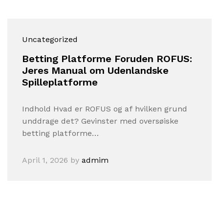
Uncategorized
Betting Platforme Foruden ROFUS:
Jeres Manual om Udenlandske
Spilleplatforme
Indhold Hvad er ROFUS og af hvilken grund
unddrage det? Gevinster med oversøiske
betting platforme…
April 1, 2026
by
admim