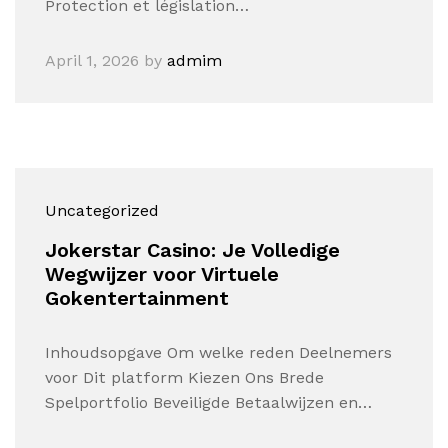
Protection et législation…
April 1, 2026
by
admim
Uncategorized
Jokerstar Casino: Je Volledige
Wegwijzer voor Virtuele
Gokentertainment
Inhoudsopgave Om welke reden Deelnemers
voor Dit platform Kiezen Ons Brede
Spelportfolio Beveiligde Betaalwijzen en…