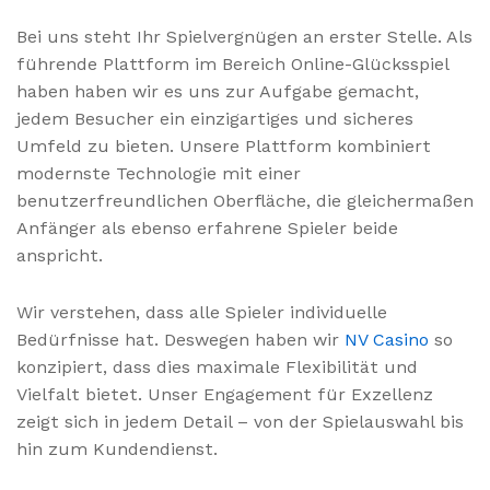
Bei uns steht Ihr Spielvergnügen an erster Stelle. Als
führende Plattform im Bereich Online-Glücksspiel
haben haben wir es uns zur Aufgabe gemacht,
jedem Besucher ein einzigartiges und sicheres
Umfeld zu bieten. Unsere Plattform kombiniert
modernste Technologie mit einer
benutzerfreundlichen Oberfläche, die gleichermaßen
Anfänger als ebenso erfahrene Spieler beide
anspricht.
Wir verstehen, dass alle Spieler individuelle
Bedürfnisse hat. Deswegen haben wir
NV Casino
so
konzipiert, dass dies maximale Flexibilität und
Vielfalt bietet. Unser Engagement für Exzellenz
zeigt sich in jedem Detail – von der Spielauswahl bis
hin zum Kundendienst.