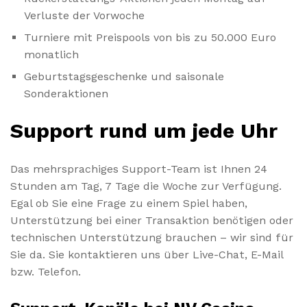
Verluste der Vorwoche
Turniere mit Preispools von bis zu 50.000 Euro
monatlich
Geburtstagsgeschenke und saisonale
Sonderaktionen
Support rund um jede Uhr
Das mehrsprachiges Support-Team ist Ihnen 24
Stunden am Tag, 7 Tage die Woche zur Verfügung.
Egal ob Sie eine Frage zu einem Spiel haben,
Unterstützung bei einer Transaktion benötigen oder
technischen Unterstützung brauchen – wir sind für
Sie da. Sie kontaktieren uns über Live-Chat, E-Mail
bzw. Telefon.