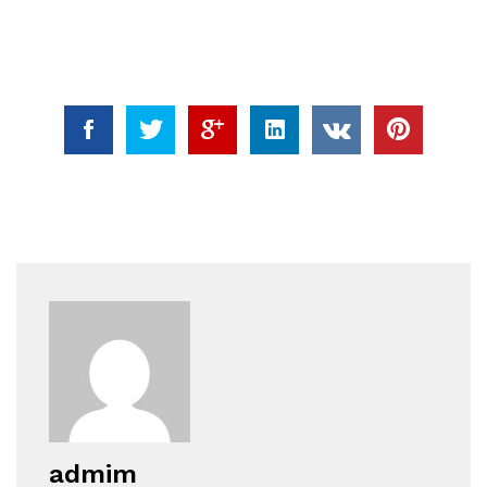
admim