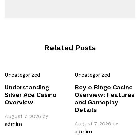
Related Posts
Uncategorized
Uncategorized
Understanding
Boyle Bingo Casino
Silver Ace Casino
Overview: Features
Overview
and Gameplay
Details
August 7, 2026
by
August 7, 2026
by
admim
admim