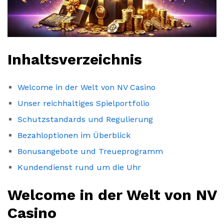
Inhaltsverzeichnis
Welcome in der Welt von NV Casino
Unser reichhaltiges Spielportfolio
Schutzstandards und Regulierung
Bezahloptionen im Überblick
Bonusangebote und Treueprogramm
Kundendienst rund um die Uhr
Welcome in der Welt von NV
Casino