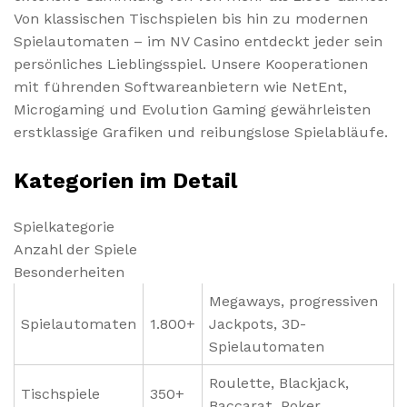
Von klassischen Tischspielen bis hin zu modernen
Spielautomaten – im NV Casino entdeckt jeder sein
persönliches Lieblingsspiel. Unsere Kooperationen
mit führenden Softwareanbietern wie NetEnt,
Microgaming und Evolution Gaming gewährleisten
erstklassige Grafiken und reibungslose Spielabläufe.
Kategorien im Detail
Spielkategorie
Anzahl der Spiele
Besonderheiten
Megaways, progressiven
Spielautomaten
1.800+
Jackpots, 3D-
Spielautomaten
Roulette, Blackjack,
Tischspiele
350+
Baccarat, Poker