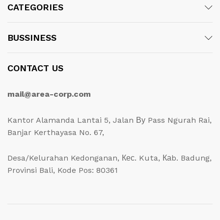
CATEGORIES
BUSSINESS
CONTACT US
mail@area-corp.com
Kantor Alamanda Lantai 5, Jalan Ву Pass Ngurah Rai,
Banjar Kerthayasa No. 67,
Desa/Kelurahan Kedonganan, Кес. Kuta, Каb. Badung,
Provinsi Bali, Kode Pos: 80361