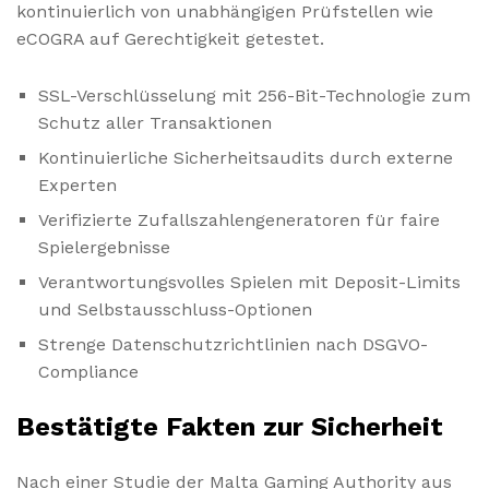
kontinuierlich von unabhängigen Prüfstellen wie
eCOGRA auf Gerechtigkeit getestet.
SSL-Verschlüsselung mit 256-Bit-Technologie zum
Schutz aller Transaktionen
Kontinuierliche Sicherheitsaudits durch externe
Experten
Verifizierte Zufallszahlengeneratoren für faire
Spielergebnisse
Verantwortungsvolles Spielen mit Deposit-Limits
und Selbstausschluss-Optionen
Strenge Datenschutzrichtlinien nach DSGVO-
Compliance
Bestätigte Fakten zur Sicherheit
Nach einer Studie der Malta Gaming Authority aus