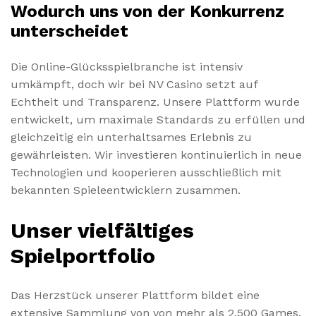
Wodurch uns von der Konkurrenz
unterscheidet
Die Online-Glücksspielbranche ist intensiv
umkämpft, doch wir bei NV Casino setzt auf
Echtheit und Transparenz. Unsere Plattform wurde
entwickelt, um maximale Standards zu erfüllen und
gleichzeitig ein unterhaltsames Erlebnis zu
gewährleisten. Wir investieren kontinuierlich in neue
Technologien und kooperieren ausschließlich mit
bekannten Spieleentwicklern zusammen.
Unser vielfältiges
Spielportfolio
Das Herzstück unserer Plattform bildet eine
extensive Sammlung von von mehr als 2.500 Games.