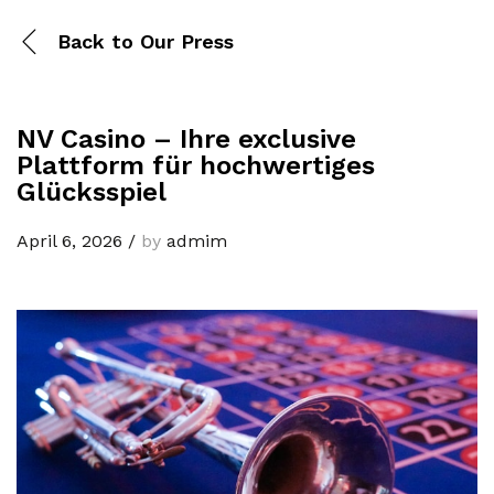
Back to
Our Press
NV Casino – Ihre exclusive
Plattform für hochwertiges
Glücksspiel
April 6, 2026
/
by
admim