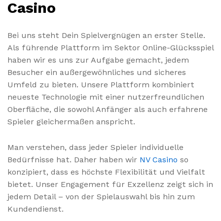
Casino
Bei uns steht Dein Spielvergnügen an erster Stelle.
Als führende Plattform im Sektor Online-Glücksspiel
haben wir es uns zur Aufgabe gemacht, jedem
Besucher ein außergewöhnliches und sicheres
Umfeld zu bieten. Unsere Plattform kombiniert
neueste Technologie mit einer nutzerfreundlichen
Oberfläche, die sowohl Anfänger als auch erfahrene
Spieler gleichermaßen anspricht.
Man verstehen, dass jeder Spieler individuelle
Bedürfnisse hat. Daher haben wir
NV Casino
so
konzipiert, dass es höchste Flexibilität und Vielfalt
bietet. Unser Engagement für Exzellenz zeigt sich in
jedem Detail – von der Spielauswahl bis hin zum
Kundendienst.