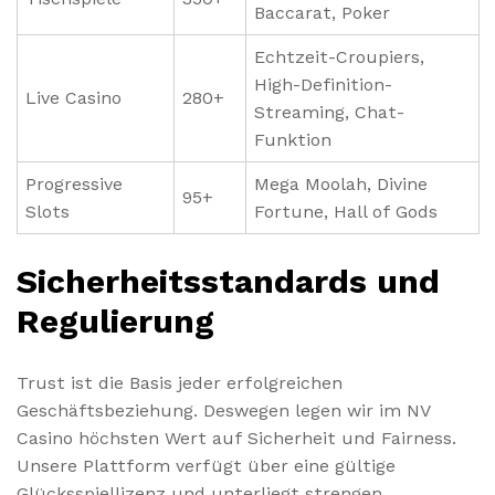
Baccarat, Poker
Echtzeit-Croupiers,
High-Definition-
Live Casino
280+
Streaming, Chat-
Funktion
Progressive
Mega Moolah, Divine
95+
Slots
Fortune, Hall of Gods
Sicherheitsstandards und
Regulierung
Trust ist die Basis jeder erfolgreichen
Geschäftsbeziehung. Deswegen legen wir im NV
Casino höchsten Wert auf Sicherheit und Fairness.
Unsere Plattform verfügt über eine gültige
Glücksspiellizenz und unterliegt strengen