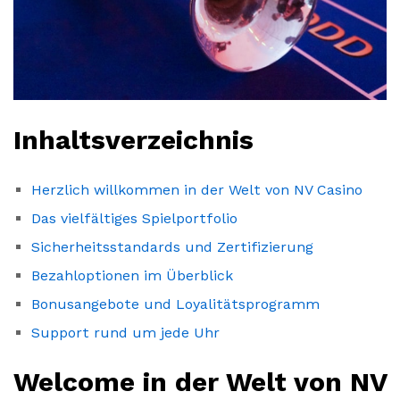
Inhaltsverzeichnis
Herzlich willkommen in der Welt von NV Casino
Das vielfältiges Spielportfolio
Sicherheitsstandards und Zertifizierung
Bezahloptionen im Überblick
Bonusangebote und Loyalitätsprogramm
Support rund um jede Uhr
Welcome in der Welt von NV