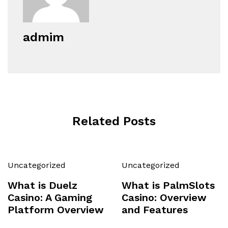
admim
Related Posts
Uncategorized
Uncategorized
What is Duelz
What is PalmSlots
Casino: A Gaming
Casino: Overview
Platform Overview
and Features