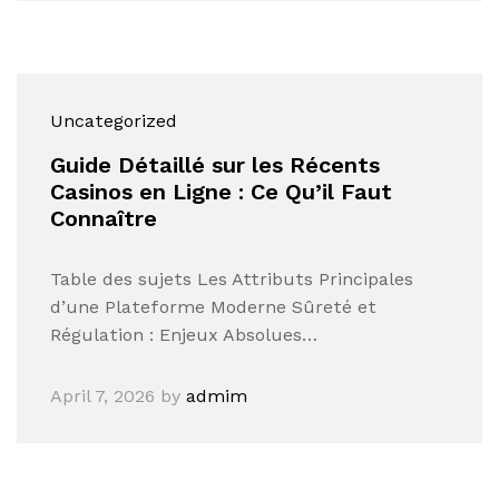
Uncategorized
Guide Détaillé sur les Récents
Casinos en Ligne : Ce Qu’il Faut
Connaître
Table des sujets Les Attributs Principales
d’une Plateforme Moderne Sûreté et
Régulation : Enjeux Absolues…
April 7, 2026
by
admim