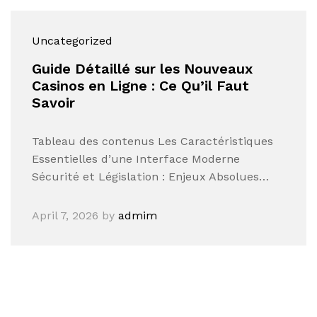
Uncategorized
Guide Détaillé sur les Nouveaux
Casinos en Ligne : Ce Qu’il Faut
Savoir
Tableau des contenus Les Caractéristiques
Essentielles d’une Interface Moderne
Sécurité et Législation : Enjeux Absolues…
April 7, 2026
by
admim