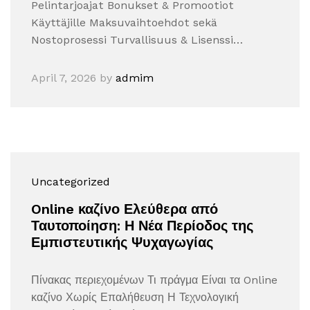
Pelintarjoajat Bonukset & Promootiot
Käyttäjille Maksuvaihtoehdot sekä
Nostoprosessi Turvallisuus & Lisenssi…
April 7, 2026
by
admim
Uncategorized
Online καζίνο Ελεύθερα από
Ταυτοποίηση: Η Νέα Περίοδος της
Εμπιστευτικής Ψυχαγωγίας
Πίνακας περιεχομένων Τι πράγμα Είναι τα Online
καζίνο Χωρίς Επαλήθευση Η Τεχνολογική