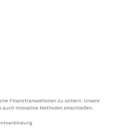
che Finanztransaktionen zu sichern. Unsere
s auch innovative Methoden einschließen.
Kontoanbindung