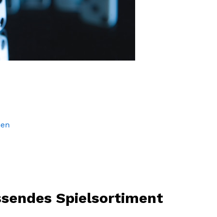
nen
ssendes Spielsortiment