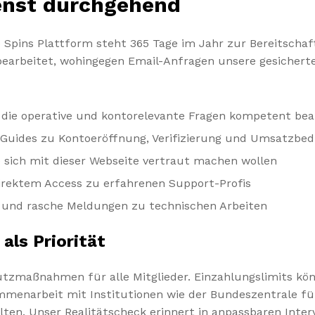
nst durchgehend
 Spins Plattform steht 365 Tage im Jahr zur Bereitscha
bearbeitet, wohingegen Email-Anfragen unsere gesichert
 die operative und kontorelevante Fragen kompetent be
p-Guides zu Kontoeröffnung, Verifizierung und Umsatzbe
e sich mit dieser Webseite vertraut machen wollen
rektem Access zu erfahrenen Support-Profis
 und rasche Meldungen zu technischen Arbeiten
als Priorität
utzmaßnahmen für alle Mitglieder. Einzahlungslimits kön
sammenarbeit mit Institutionen wie der Bundeszentrale f
ten. Unser Realitätscheck erinnert in anpassbaren Interv