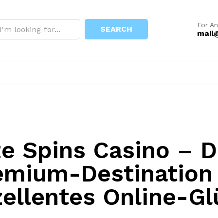
For An
SEARCH
mail
ze Spins Casino – D
emium-Destination 
zellentes Online-Gl