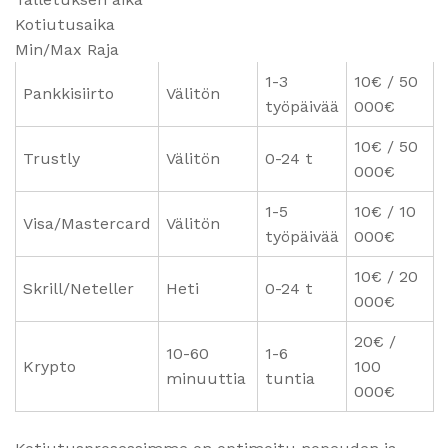
Kotiutusaika
Min/Max Raja
1-3
10€ / 50
Pankkisiirto
Välitön
työpäivää
000€
10€ / 50
Trustly
Välitön
0-24 t
000€
1-5
10€ / 10
Visa/Mastercard
Välitön
työpäivää
000€
10€ / 20
Skrill/Neteller
Heti
0-24 t
000€
20€ /
10-60
1-6
Krypto
100
minuuttia
tuntia
000€