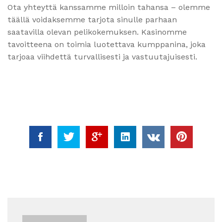
Ota yhteyttä kanssamme milloin tahansa – olemme
täällä voidaksemme tarjota sinulle parhaan
saatavilla olevan pelikokemuksen. Kasinomme
tavoitteena on toimia luotettava kumppanina, joka
tarjoaa viihdettä turvallisesti ja vastuutajuisesti.