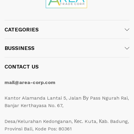
CATEGORIES
BUSSINESS
CONTACT US
mail@area-corp.com
Kantor Alamanda Lantai 5, Jalan Ву Pass Ngurah Rai,
Banjar Kerthayasa No. 67,
Desa/Kelurahan Kedonganan, Кес. Kuta, Каb. Badung,
Provinsi Bali, Kode Pos: 80361