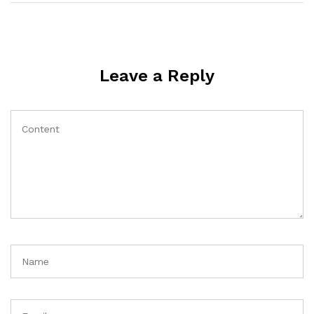
Leave a Reply