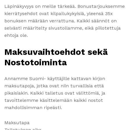
Läpinäkyvyys on meille tärkeää. Bonustarjouksemme
kierrätysehdot ovat kilpailukykyisiä, yleensä 35x
bonuksen määrään verrattuna. Kaikki säännöt on
selvästi määritelty sivustollamme, eikä piilotettuja
ehtoja ole.
Maksuvaihtoehdot sekä
Nostotoiminta
Annamme Suomi- käyttäjille kattavan kirjon
maksutapoja, jotka ovat niin turvallisia että
pikaisiakin. Kaikki talletus ovat välittömiä, ja
tavoittelemme käsittelemään kaikki nostot
mahdollisimman ripeästi.
Maksutapa
Talletuksen aika