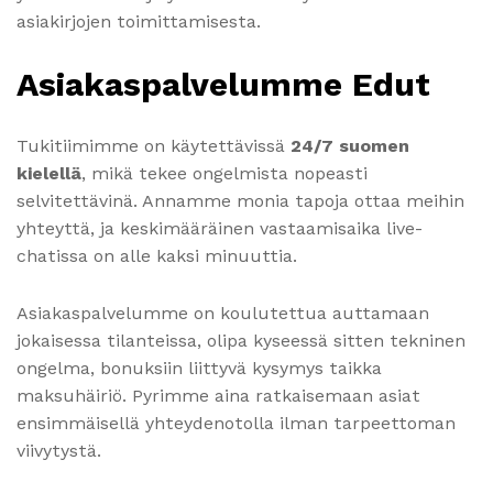
asiakirjojen toimittamisesta.
Asiakaspalvelumme Edut
Tukitiimimme on käytettävissä
24/7 suomen
kielellä
, mikä tekee ongelmista nopeasti
selvitettävinä. Annamme monia tapoja ottaa meihin
yhteyttä, ja keskimääräinen vastaamisaika live-
chatissa on alle kaksi minuuttia.
Asiakaspalvelumme on koulutettua auttamaan
jokaisessa tilanteissa, olipa kyseessä sitten tekninen
ongelma, bonuksiin liittyvä kysymys taikka
maksuhäiriö. Pyrimme aina ratkaisemaan asiat
ensimmäisellä yhteydenotolla ilman tarpeettoman
viivytystä.