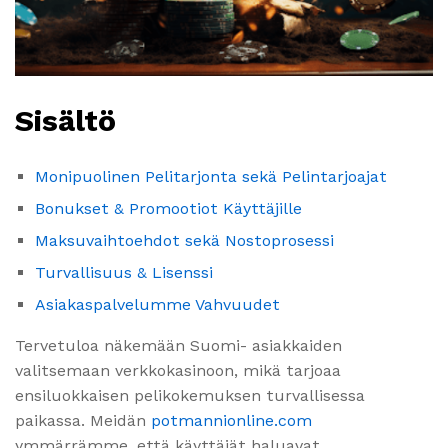
Sisältö
Monipuolinen Pelitarjonta sekä Pelintarjoajat
Bonukset & Promootiot Käyttäjille
Maksuvaihtoehdot sekä Nostoprosessi
Turvallisuus & Lisenssi
Asiakaspalvelumme Vahvuudet
Tervetuloa näkemään Suomi- asiakkaiden
valitsemaan verkkokasinoon, mikä tarjoaa
ensiluokkaisen pelikokemuksen turvallisessa
paikassa. Meidän
potmannionline.com
ymmärrämme, että käyttäjät haluavat