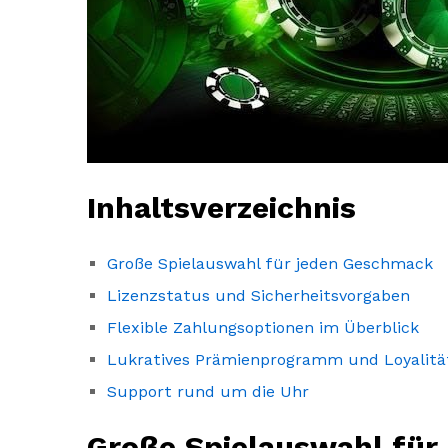
Inhaltsverzeichnis
Große Spielauswahl für jeden Geschmack
Lizenzstatus und Sicherheitsvorgaben
Flexible Zahlungsoptionen im Überblick
Lukratives Prämienprogramm und Loyalitä
Support rund um die Uhr
Große Spielauswahl für