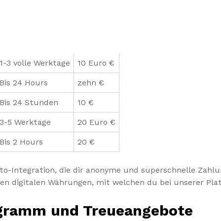
1-3 volle Werktage
10 Euro €
Bis 24 Hours
zehn €
Bis 24 Stunden
10 €
3-5 Werktage
20 Euro €
Bis 2 Hours
20 €
to-Integration, die dir anonyme und superschnelle Zahl
n digitalen Währungen, mit welchen du bei unserer Plat
ogramm und Treueangebote