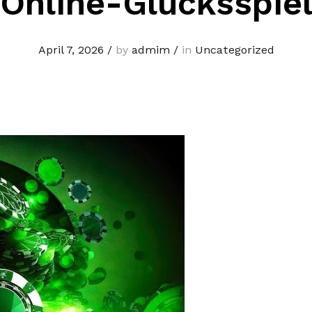
Online-Glücksspie
April 7, 2026
/
by
admim
/
in
Uncategorized