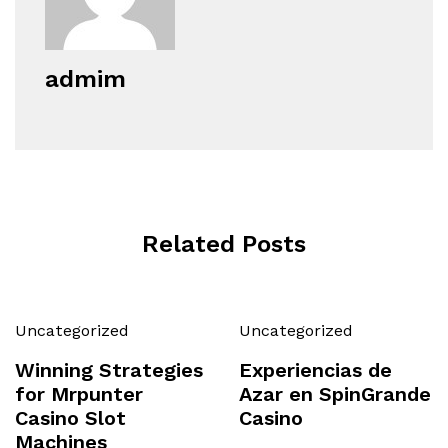
admim
Related Posts
Uncategorized
Uncategorized
Winning Strategies
Experiencias de
for Mrpunter
Azar en SpinGrande
Casino Slot
Casino
Machines