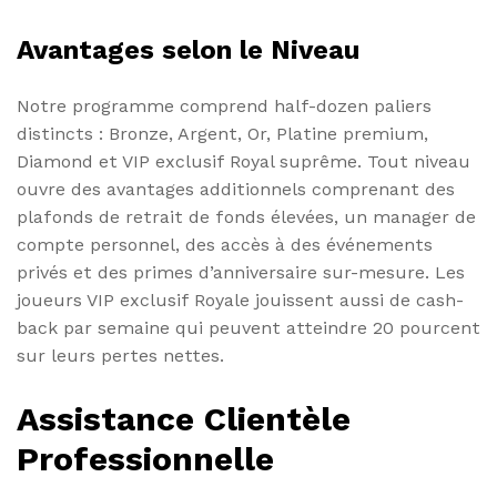
Avantages selon le Niveau
Notre programme comprend half-dozen paliers
distincts : Bronze, Argent, Or, Platine premium,
Diamond et VIP exclusif Royal suprême. Tout niveau
ouvre des avantages additionnels comprenant des
plafonds de retrait de fonds élevées, un manager de
compte personnel, des accès à des événements
privés et des primes d’anniversaire sur-mesure. Les
joueurs VIP exclusif Royale jouissent aussi de cash-
back par semaine qui peuvent atteindre 20 pourcent
sur leurs pertes nettes.
Assistance Clientèle
Professionnelle