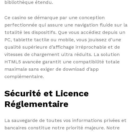
bibliothèque étendu.
Ce casino se démarque par une conception
perfectionnée qui assure une navigation fluide sur la
totalité les dispositifs. Que vous accédiez depuis un
PC, tablette tactile ou mobile, vous jouissez d’une
qualité supérieure d’affichage irréprochable et de
vitesses de chargement ultra réduits. La solution
HTML5 avancée garantit une compatibilité totale
maximale sans exiger de download d’app
complémentaire.
Sécurité et Licence
Réglementaire
La sauvegarde de toutes vos informations privées et
bancaires constitue notre priorité majeure. Notre