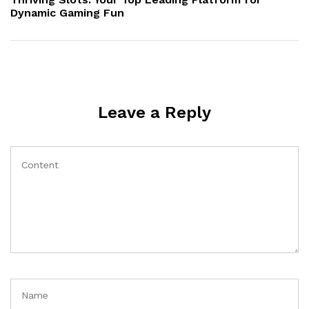
Dynamic Gaming Fun
Leave a Reply