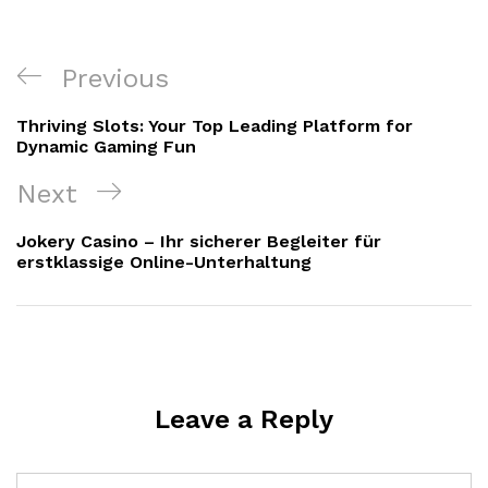
Post
Previous
Previous
navigation
Post
Thriving Slots: Your Top Leading Platform for
Dynamic Gaming Fun
Next
Next
Post
Jokery Casino – Ihr sicherer Begleiter für
erstklassige Online-Unterhaltung
Leave a Reply