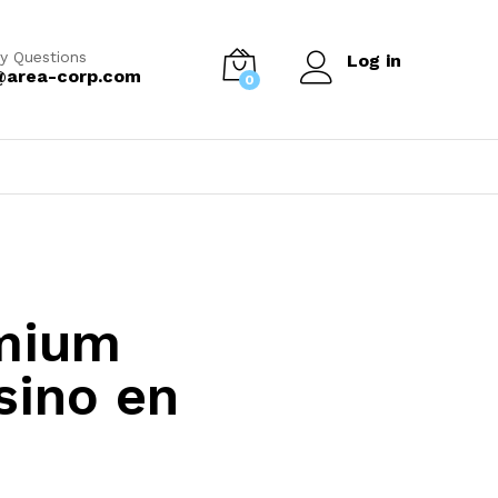
y Questions
Log in
@area-corp.com
0
emium
sino en