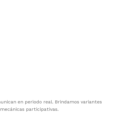
nican en periodo real. Brindamos variantes
 mecánicas participativas.