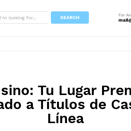
For An
SEARCH
mail
sino: Tu Lugar Pr
ado a Títulos de Ca
Línea