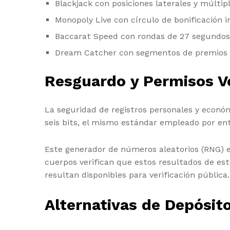
Blackjack con posiciones laterales y múltip
Monopoly Live con círculo de bonificación i
Baccarat Speed con rondas de 27 segundos
Dream Catcher con segmentos de premios 
Resguardo y Permisos Ve
La seguridad de registros personales y econó
seis bits, el mismo estándar empleado por ent
Este generador de números aleatorios (RNG) 
cuerpos verifican que estos resultados de e
resultan disponibles para verificación pública.
Alternativas de Depósito