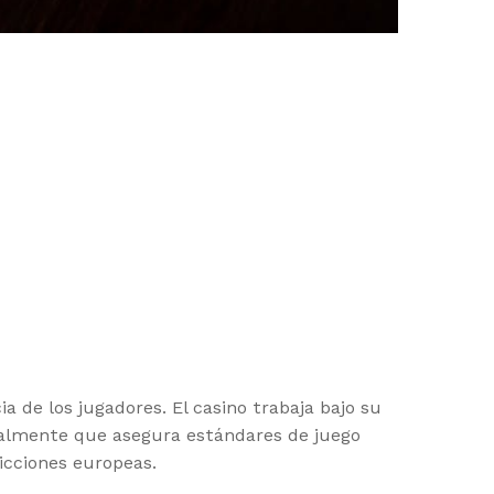
 de los jugadores. El casino trabaja bajo su
nalmente que asegura estándares de juego
dicciones europeas.