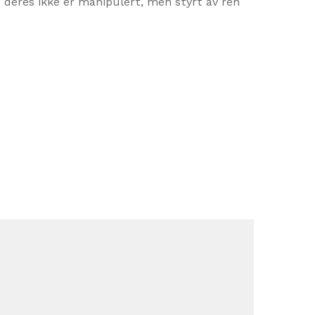
e deres ikke er manipulert, men styrt av ren