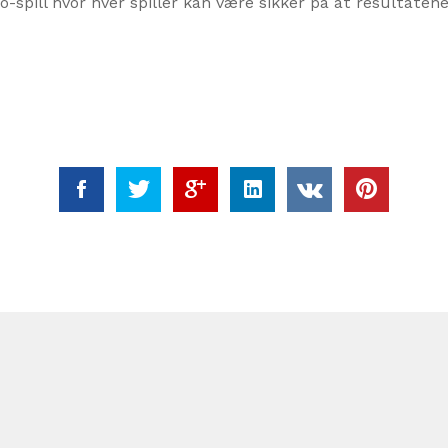
-spill hvor hver spiller kan være sikker på at resultaten