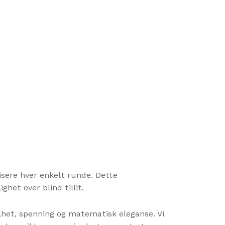
fisere hver enkelt runde. Dette
ghet over blind tillit.
lhet, spenning og matematisk eleganse. Vi