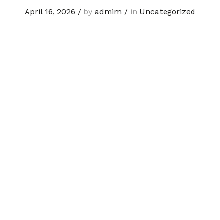
April 16, 2026
/
by
admim
/
in
Uncategorized