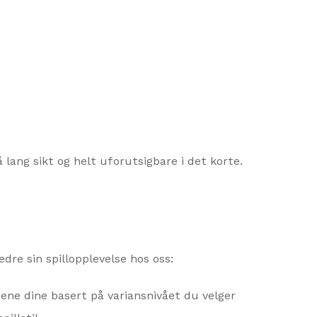
lang sikt og helt uforutsigbare i det korte.
edre sin spillopplevelse hos oss:
sene dine basert på variansnivået du velger